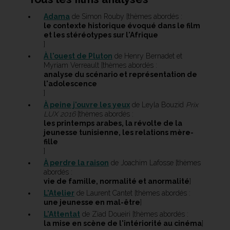
Adama
de Simon Rouby [thèmes abordés :
le contexte historique évoqué dans le film
et les stéréotypes sur l'Afrique
]
À l'ouest de Pluton
de Henry Bernadet et
Myriam Verreault [thèmes abordés :
analyse du scénario et représentation de
l'adolescence
]
À peine j'ouvre les yeux
de Leyla Bouzid
Prix
LUX 2016
[thèmes abordés :
les printemps arabes, la révolte de la
jeunesse tunisienne, les relations mère-
fille
]
À perdre la raison
de Joachim Lafosse [thèmes
abordés :
vie de famille, normalité et anormalité
]
L'Atelier
de Laurent Cantet [thèmes abordés :
une jeunesse en mal-être
]
L'Attentat
de Ziad Doueiri [thèmes abordés :
la mise en scène de l'intériorité au cinéma
]