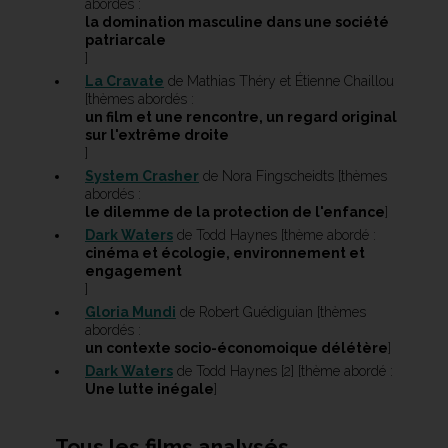
abordés :
la domination masculine dans une société
patriarcale
]
La Cravate
de Mathias Théry et Étienne Chaillou
[thèmes abordés :
un film et une rencontre, un regard original
sur l'extrême droite
]
System Crasher
de Nora Fingscheidts [thèmes
abordés :
le dilemme de la protection de l'enfance
]
Dark Waters
de Todd Haynes [thème abordé :
cinéma et écologie, environnement et
engagement
]
Gloria Mundi
de Robert Guédiguian [thèmes
abordés :
un contexte socio-économoique délétère
]
Dark Waters
de Todd Haynes [2] [thème abordé :
Une lutte inégale
]
Tous les films analysés