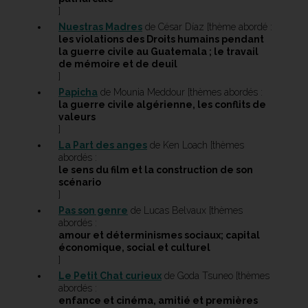
]
Nuestras Madres
de César Díaz [thème abordé :
les violations des Droits humains pendant
la guerre civile au Guatemala ; le travail
de mémoire et de deuil
]
Papicha
de Mounia Meddour [thèmes abordés :
la guerre civile algérienne, les conflits de
valeurs
]
La Part des anges
de Ken Loach [thèmes
abordés :
le sens du film et la construction de son
scénario
]
Pas son genre
de Lucas Belvaux [thèmes
abordés :
amour et déterminismes sociaux; capital
économique, social et culturel
]
Le Petit Chat curieux
de Goda Tsuneo [thèmes
abordés :
enfance et cinéma, amitié et premières