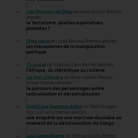
]
Les Chevaux de Dieu
de Nabil Ayouch [thèmes
abordés :
le terrorisme, quelles explications
possibles ?
]
Chez nous
de Lucas Belvaux [thèmes abordés :
les mécanismes de la manipulation
politique
]
Chocolat
de Roschdy Zem [thèmes abordés :
l'Afrique, du stéréotype au racisme
]
Le Ciel attendra
de Marie-Castille Mention-
Schaar [thèmes abordés :
le parcours des personnages entre
radicalisation et déradicalisation
]
Cold Case Hammarskjöld
de Mads Brügger
Prix LUX 2019
[thèmes abordés :
une enquête sur une mort non élucidée au
moment de la décolonisation du Congo
]
Les Combattants
de Thomas Cailley [thème