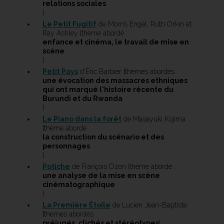
relations sociales
]
Le Petit Fugitif
de Morris Engel, Ruth Orkin et
Ray Ashley [thème abordé :
enfance et cinéma, le travail de mise en
scène
]
Petit Pays
d'Éric Barbier [thèmes abordés :
une évocation des massacres ethniques
qui ont marqué l'histoire récente du
Burundi et du Rwanda
]
Le Piano dans la forêt
de Masayuki Kojima
[thème abordé :
la construction du scénario et des
personnages
]
Potiche
de François Ozon [thème abordé :
une analyse de la mise en scène
cinématographique
]
La Première Étoile
de Lucien Jean-Baptiste
[thèmes abordés :
préjugés, clichés et stéréotypes
]