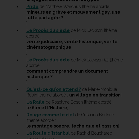
Pride
de Matthew Warchus [thème abordé :
mineurs en grève et mouvement gay, une
lutte partagée ?
]
Le Procès du siècle
de Mick Jackson [thème
abordé :
vérité judiciaire, vérité historique, vérité
cinématographique
]
Le Procès du siècle
de Mick Jackson (2) [thème
abordé :
comment comprendre un document
historique ?
]
Qu'est-ce qu'on attend ?
de Marie-Monique
Robin [thème abordé :
un village en transition
]
La Rafle
de Roselyne Bosch [thème abordé :
le film et l'Histoire
]
Rouge comme le ciel
de Cristiano Bortone
[thème abordé :
le montage sonore, technique et passion
]
La Route d'Istanbul
de Rachid Bouchareb
[thème abordé :