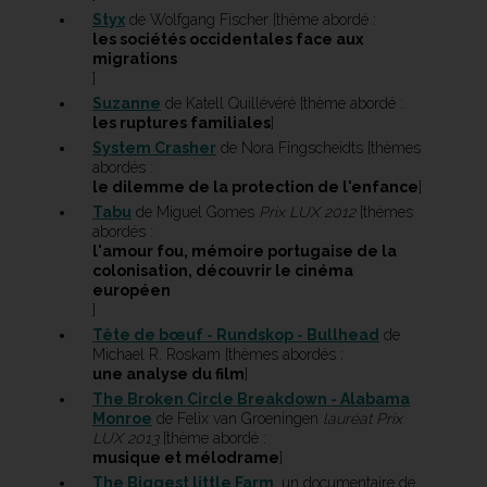
Styx
de Wolfgang Fischer [thème abordé :
les sociétés occidentales face aux
migrations
]
Suzanne
de Katell Quillévéré [thème abordé :
les ruptures familiales
]
System Crasher
de Nora Fingscheidts [thèmes
abordés :
le dilemme de la protection de l'enfance
]
Tabu
de Miguel Gomes
Prix LUX 2012
[thèmes
abordés :
l'amour fou, mémoire portugaise de la
colonisation, découvrir le cinéma
européen
]
Tête de bœuf - Rundskop - Bullhead
de
Michael R. Roskam [thèmes abordés :
une analyse du film
]
The Broken Circle Breakdown - Alabama
Monroe
de Felix van Groeningen
lauréat Prix
LUX 2013
[thème abordé :
musique et mélodrame
]
The Biggest little Farm
, un documentaire de