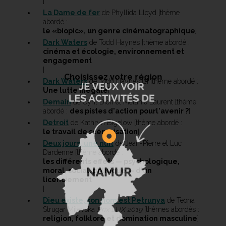
]
La Dame de fer
de Phyllida Lloyd [thème
abordé :
le «biopic», un genre cinématographique
]
Dark Waters
de Todd Haynes [thème abordé :
cinéma et écologie, environnement et
engagement
]
Choisissez votre région
Dark Waters
de Todd Haynes [2] [thème abordé :
Une lutte inégale
]
Demain
de Cyril Dion et Mélanie Laurent [thème
abordé :
des pistes d'action pourl'avenir ?
]
Detroit
de Kathryn Bigelow [thème abordé :
le travail de scénarisation
]
Deux jours, une nuit
de Jean-Pierre et Luc
Dardenne [thème abordé :
les différents effets — psychologique,
moral, social, politique — d'un
licenciement
]
Dieu existe, son nom est Petrunya
de Teona
Strugar Mitevska
Prix LUX 2019
[thèmes abordés :
religion, folklore et domination masculine
]