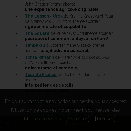
John Chester [thème abordé :
une expérience agricole originale
]
The Lesson - Urok
de Krsitina Grozeva et Petar
Valchanov
Prix LUX 2015
[thème abordé :
rigueur morale et culpabilité
]
The Square
de Ruben Östlund [thème abordé :
pourquoi et comment anlayser un film ?
]
Timbuktu
d'Abderrahmane Sissako [thème
abordé :
le djihadisme au Sahel
]
Toni Erdmann
de Maren Ade
lauréat du Prix
LUX 2016
[thème abordé :
entre drame et comédie
]
Tour de France
de Rachid Djaïdani [thème
abordé :
interpréter des détails
cinématographiques
]
En poursuivant votre navigation sur ce site, vous acceptez
Tous au Larzac
de Christian Rouaud [thème
abordé :
cinéma et luttes sociales
]
l’utilisation de cookies, notamment pour réaliser des
Le Tout Nouveau Testament
de Jaco Van
statistiques de visites.
Accepter
Refuser
Dormael [thème abordé :
Medias
Trucages et travail de mise en scène
]