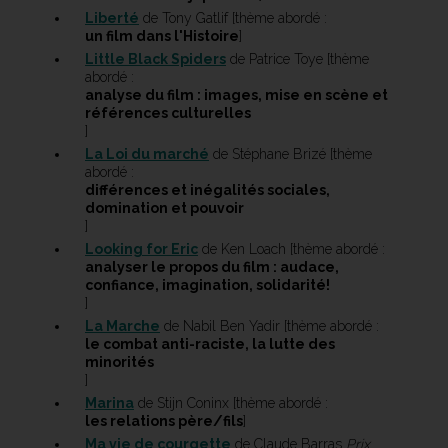
Liberté
de Tony Gatlif [thème abordé :
un film dans l'Histoire
]
Little Black Spiders
de Patrice Toye [thème
abordé :
analyse du film : images, mise en scène et
références culturelles
]
La Loi du marché
de Stéphane Brizé [thème
abordé :
différences et inégalités sociales,
domination et pouvoir
]
Looking for Eric
de Ken Loach [thème abordé :
analyser le propos du film : audace,
confiance, imagination, solidarité!
]
La Marche
de Nabil Ben Yadir [thème abordé :
le combat anti-raciste, la lutte des
minorités
]
Marina
de Stijn Coninx [thème abordé :
les relations père/fils
]
Ma vie de courgette
de Claude Barras
Prix