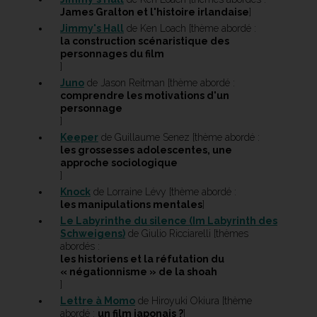
James Gralton et l'histoire irlandaise
]
Jimmy's Hall
de Ken Loach [thème abordé :
la construction scénaristique des
personnages du film
]
Juno
de Jason Reitman [thème abordé :
comprendre les motivations d'un
personnage
]
Keeper
de Guillaume Senez [thème abordé :
les grossesses adolescentes, une
approche sociologique
]
Knock
de Lorraine Lévy [thème abordé :
les manipulations mentales
]
Le Labyrinthe du silence (Im Labyrinth des
Schweigens)
de Giulio Ricciarelli [thèmes
abordés :
les historiens et la réfutation du
« négationnisme » de la shoah
]
Lettre à Momo
de Hiroyuki Okiura [thème
abordé :
un film japonais ?
]