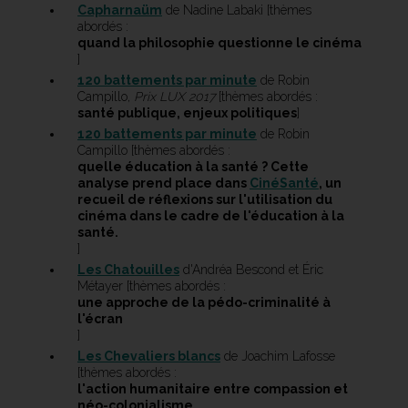
Capharnaüm
de Nadine Labaki [thèmes
abordés :
quand la philosophie questionne le cinéma
]
120 battements par minute
de Robin
Campillo,
Prix LUX 2017
[thèmes abordés :
santé publique, enjeux politiques
]
120 battements par minute
de Robin
Campillo [thèmes abordés :
quelle éducation à la santé ? Cette
analyse prend place dans
CinéSanté
, un
recueil de réflexions sur l'utilisation du
cinéma dans le cadre de l'éducation à la
santé.
]
Les Chatouilles
d'Andréa Bescond et Éric
Métayer [thèmes abordés :
une approche de la pédo-criminalité à
l'écran
]
Les Chevaliers blancs
de Joachim Lafosse
[thèmes abordés :
l'action humanitaire entre compassion et
néo-colonialisme