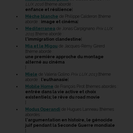
LUX 2016
[thème abordé :
enfance et résilience
]
Mèche blanche
de Philippe Calderon [thème
abordé :
image et cinéma
]
Mediterranea
de Jonas Carpignano
Prix LUX
2015
[thème abordé :
l'immigration clandestine
]
Mia et le Migou
de Jacques-Rémy Girerd
[thème abordé :
une première approche du montage
alterné au cinéma
]
Miele
de Valeria Golino
Prix LUX 2013
[thème
abordé :
l'euthanasie
]
Mobile Home
de François Pirot [thèmes abordés :
entrée dans la vie active et choix
existentiels; le rêve du road movie
]
Modus Operandi
de Hugues Lanneau [thèmes
abordés :
l'argumentation en histoire, le génocide
juif pendant la Seconde Guerre mondiale
]