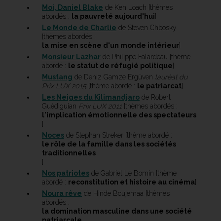
Moi, Daniel Blake
de Ken Loach [thèmes
abordés :
la pauvreté aujourd'hui
]
Le Monde de Charlie
de Steven Chbosky
[thèmes abordés :
la mise en scène d'un monde intérieur
]
Monsieur Lazhar
de Philippe Falardeau [thème
abordé :
le statut de réfugié politique
]
Mustang
de Deniz Gamze Ergüven
lauréat du
Prix LUX 2015
[thème abordé :
le patriarcat
]
Les Neiges du Kilimandjaro
de Robert
Guédiguian
Prix LUX 2011
[thèmes abordés :
l'implication émotionnelle des spectateurs
]
Noces
de Stephan Streker [thème abordé :
le rôle de la famille dans les sociétés
traditionnelles
]
Nos patriotes
de Gabriel Le Bomin [thème
abordé :
reconstitution et histoire au cinéma
]
Noura rêve
de Hinde Boujemaa [thèmes
abordés :
la domination masculine dans une société
patriarcale