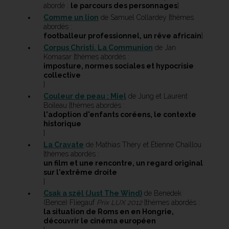
abordé :
le parcours des personnages
]
Comme un lion
de Samuel Collardey [thèmes
abordés :
footballeur professionnel, un rêve africain
]
Corpus Christi. La Communion
de Jan
Komasar [thèmes abordés :
imposture, normes sociales et hypocrisie
collective
]
Couleur de peau : Miel
de Jung et Laurent
Boileau [thèmes abordés :
l'adoption d'enfants coréens, le contexte
historique
]
La Cravate
de Mathias Théry et Étienne Chaillou
[thèmes abordés :
un film et une rencontre, un regard original
sur l'extrême droite
]
Csak a szél (Just The Wind)
de Benedek
(Bence) Fliegauf
Prix LUX 2012
[thèmes abordés :
la situation de Roms en en Hongrie,
découvrir le cinéma européen