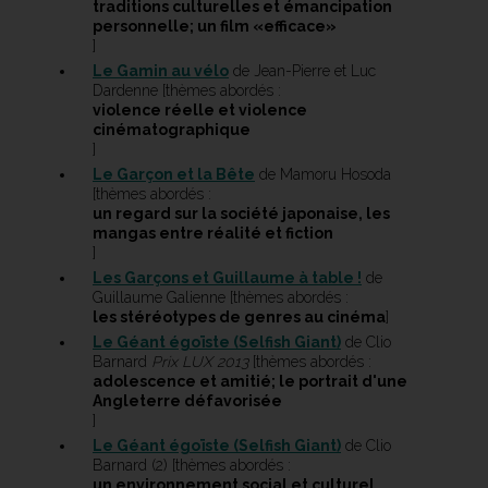
traditions culturelles et émancipation
personnelle; un film «efficace»
]
Le Gamin au vélo
de Jean-Pierre et Luc
Dardenne [thèmes abordés :
violence réelle et violence
cinématographique
]
Le Garçon et la Bête
de Mamoru Hosoda
[thèmes abordés :
un regard sur la société japonaise, les
mangas entre réalité et fiction
]
Les Garçons et Guillaume à table !
de
Guillaume Galienne [thèmes abordés :
les stéréotypes de genres au cinéma
]
Le Géant égoïste (Selfish Giant)
de Clio
Barnard
Prix LUX 2013
[thèmes abordés :
adolescence et amitié; le portrait d'une
Angleterre défavorisée
]
Le Géant égoïste (Selfish Giant)
de Clio
Barnard (2) [thèmes abordés :
un environnement social et culturel