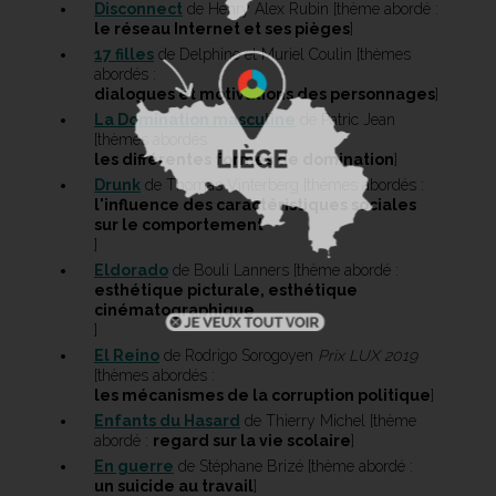
Disconnect
de Henry Alex Rubin [thème abordé :
le réseau Internet et ses pièges
]
17 filles
de Delphine et Muriel Coulin [thèmes
abordés :
dialogues et motivations des personnages
]
La Domination masculine
de Patric Jean
[thèmes abordés :
les différentes formes de domination
]
Drunk
de Thomas Vinterberg [thèmes abordés :
l'influence des caractéristiques sociales
sur le comportement
]
Eldorado
de Bouli Lanners [thème abordé :
esthétique picturale, esthétique
cinématographique
]
El Reino
de Rodrigo Sorogoyen
Prix LUX 2019
[thèmes abordés :
les mécanismes de la corruption politique
]
Enfants du Hasard
de Thierry Michel [thème
abordé :
regard sur la vie scolaire
]
En guerre
de Stéphane Brizé [thème abordé :
un suicide au travail
]