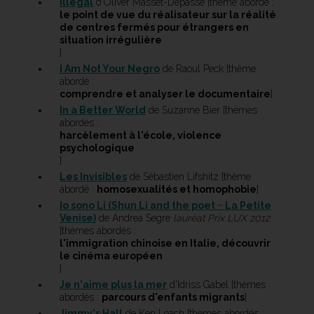
Illégal
d'Oliver Masset-Depasse [thème abordé :
le point de vue du réalisateur sur la réalité
de centres fermés pour étrangers en
situation irrégulière
]
I Am Not Your Negro
de Raoul Peck [thème
abordé :
comprendre et analyser le documentaire
]
In a Better World
de Suzanne Bier [thèmes
abordés :
harcèlement à l'école, violence
psychologique
]
Les Invisibles
de Sébastien Lifshitz [thème
abordé :
homosexualités et homophobie
]
Io sono Li (Shun Li and the poet ~ La Petite
Venise)
de Andrea Segre
lauréat Prix LUX 2012
[thèmes abordés :
l'immigration chinoise en Italie, découvrir
le cinéma européen
]
Je n'aime plus la mer
d'Idriss Gabel [thèmes
abordés :
parcours d'enfants migrants
]
Jimmy's Hall
de Ken Loach [thèmes abordés :