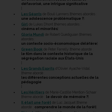
défavorisé, une intrigue significative
]
Les Géants
de Bouli Lanners [thèmes abordés :
une adolescence problématique ?
]
Girl
de Lukas Dhont [thèmes abordés :
cinéma et minorités
]
Gloria Mundi
de Robert Guédiguian [thèmes
abordés :
un contexte socio-économoique délétère
]
Green Book
de Peter Farrelly [thème abordé :
le film dans le contexte historique de la
ségrégation raciale aux États-Unis
]
Les Grands Esprits
d'Olivier Ayache-Vidal
[thème abordé :
les différentes conceptions actuelles de la
pédagogie
]
Les Héritiers
de Marie-Castille Mention-Schaar
[thème abordé :
le devoir de mémoire ?
]
Il était une forêt
de Luc Jacquet [thème
abordé :
comprendre le monde de la forêt
]