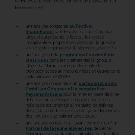
générales et présentées ici par ordre de nouveauté. On
lira notamment :
une analyse consacrée
au Festival
ImagéSanté
dans les cinémas des Grignoux à
Liège et qui présente le festival, les cycles
ImagéSanté et propose des pistes sur la question
« en quoi le cinéma peut-il interroger la santé ? »
une analyse de la
programmation des films
classiques
dans les cinémas des Grignoux à
Liège et à Namur, ainsi que des outils de
promotion et des animations mises en œuvre dans
cette perspective (2020)
une analyse consacrée à un
partenariat entre
l'asbl Les Grignoux et la coopérative
Paysans-Artisans
pour la mise en place de ciné-
débats autour de la question paysanne et des
notions de souveraineté alimentaire, de défense
des circuits courts et de mise en garde des dérives
des industries agroalimentaires (2020)
une analyse consacrée à l'avant-première du film
Portrait de la jeune fille en feu
de Céline
Sciamma, avec un travail d'animation qui articulait