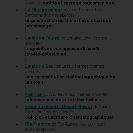
abordés :
amitié et sevrage toxicomanique
]
La Fille inconnue
de Jean-Pierre et Luc
Dardenne [thèmes abordés :
la construction du film et l'évolution des
personnages
]
Le fils de l'Autre
de Lorraine Lévy [thèmes
abordés :
les points de vue opposés du conflit
israélo-palestinien
]
Le fils de Saul
de László Nemes [thèmes
abordés :
une reconstitution cinématographique de
la shoah
]
Fish Tank
d'Andrea Arnold [thèmes abordés :
adolescence, désirs et désillusions
]
Fleur du désert - Desert Flower
de Sherry
Hormann [thèmes abordés :
«biopic» et écriture cinématographique
]
Die Fremde
de Feo Aladag
Prix LUX 2010
[thèmes abordés :