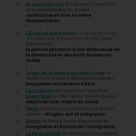
En quête de sens
de Nathanaël Coste et Marc
de la Ménardière [thèmes abordés :
construction et mise en scène
documentaires
]
L'Envers d'une histoire
(
Druga strana svega
-
The Other Side of Everything
) de Mila Turajlic
[thème abordé :
le portrait personnel d'une défenseuse de
la démocratie et des droits humains en
Serbie
]
Erreur de la banque en votre faveur
de
Michel Munz et Gérard Bitton [thèmes abordés :
bourgeoisie et manières d'être
]
Les Estivants
de Valeria Bruni Tedeschi et
Green Book
de Peter Farrelly [thèmes abordés :
mépris de race, mépris de classe
]
Fahim
de Pierre-François Martin-Laval [thèmes
abordés :
réfugiés, exil et intégration
]
Fatima
de Philippe Faucon [thèmes abordés :
immigration et enfants de l'immigration
]
La Fête est finie
de Marie Garel-Weiss [thèmes