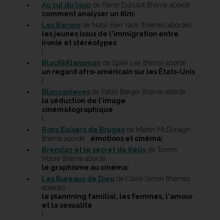
Au cul du loup
de Pierre Duculot [thème abordé :
comment analyser un film
]
Les Barons
de Nabil Ben Yadir [thèmes abordés :
les jeunes issus de l'immigration entre
ironie et stéréotypes
]
BlacKkKlansman
de Spike Lee [thème abordé :
un regard afro-américain sur les États-Unis
]
Blancanieves
de Pablo Berger [thème abordé :
la séduction de l'image
cinématographique
]
Bons Baisers de Bruges
de Martin McDonagh
[thème abordé :
émotions et cinéma
]
Brendan et le secret de Kells
de Tomm
Moore [thème abordé :
le graphisme au cinéma
]
Les Bureaux de Dieu
de Claire Simon [thèmes
abordés :
le plannning familial, les femmes, l'amour
et la sexualité
]