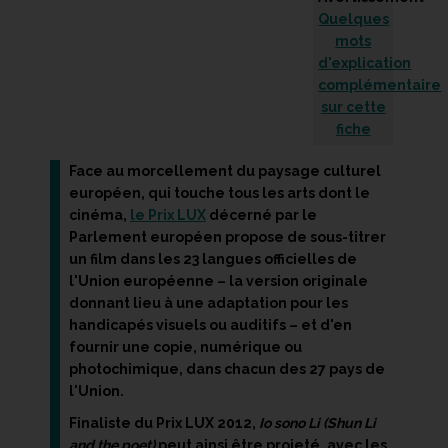
Quelques
mots
d'explication
complémentaire
sur cette
fiche
Face au morcellement du paysage culturel
européen, qui touche tous les arts dont le
cinéma,
le Prix LUX
décerné par le
Parlement européen propose de sous-titrer
un film dans les 23 langues officielles de
l'Union européenne – la version originale
donnant lieu à une adaptation pour les
handicapés visuels ou auditifs – et d'en
fournir une copie, numérique ou
photochimique, dans chacun des 27 pays de
l'Union.
Finaliste du Prix LUX 2012,
Io sono Li (Shun Li
and the poet)
peut ainsi être projeté, avec les