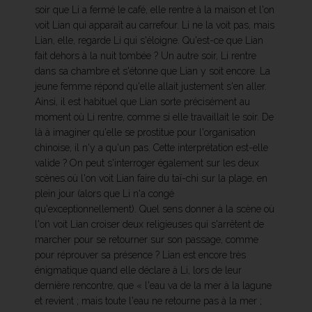
soir que Li a fermé le café, elle rentre à la maison et l'on
voit Lian qui apparaît au carrefour. Li ne la voit pas, mais
Lian, elle, regarde Li qui s'éloigne. Qu'est-ce que Lian
fait dehors à la nuit tombée ? Un autre soir, Li rentre
dans sa chambre et s'étonne que Lian y soit encore. La
jeune femme répond qu'elle allait justement s'en aller.
Ainsi, il est habituel que Lian sorte précisément au
moment où Li rentre, comme si elle travaillait le soir. De
là à imaginer qu'elle se prostitue pour l'organisation
chinoise, il n'y a qu'un pas. Cette interprétation est-elle
valide ? On peut s'interroger également sur les deux
scènes où l'on voit Lian faire du taï-chi sur la plage, en
plein jour (alors que Li n'a congé
qu'exceptionnellement). Quel sens donner à la scène où
l'on voit Lian croiser deux religieuses qui s'arrêtent de
marcher pour se retourner sur son passage, comme
pour réprouver sa présence ? Lian est encore très
énigmatique quand elle déclare à Li, lors de leur
dernière rencontre, que « l'eau va de la mer à la lagune
et revient ; mais toute l'eau ne retourne pas à la mer ;