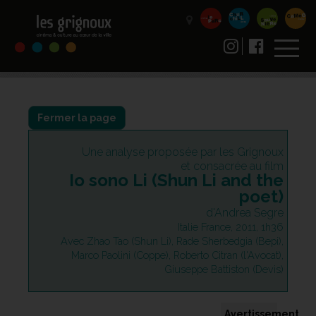
Fermer la page
Une analyse proposée par les Grignoux
et consacrée au film
Io sono Li (Shun Li and the
poet)
d'Andrea Segre
Italie France, 2011, 1h36
Avec Zhao Tao (Shun Li), Rade Sherbedgia (Bepi),
Marco Paolini (Coppe), Roberto Citran (l'Avocat),
Giuseppe Battiston (Devis)
Avertissement