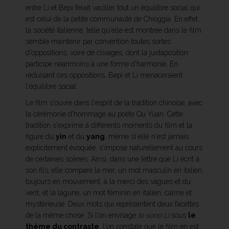
entre Li et Bepi ferait vaciller tout un équilibre social qui
est celui de la petite communauté de Chioggia. En effet,
la société italienne, telle qu'elle est montrée dans le film
semble maintenir par convention toutes sortes
d'oppositions, voire de clivages, dont la juxtaposition
participe néanmoins à une forme d'harmonie. En
réduisant ces oppositions, Bepi et Li menaceraient
l'équilibre social.
Le film s'ouvre dans l'esprit de la tradition chinoise, avec
la cérémonie d'hommage au poète Qu Yuan. Cette
tradition s'exprime à différents moments du film et la
figure du
yin
et du
yang
, même si elle n'est jamais
explicitement évoquée, s'impose naturellement au cours
de certaines scènes. Ainsi, dans une lettre que Li écrit à
son fils, elle compare la mer, un mot masculin en italien,
toujours en mouvement, à la merci des vagues et du
vent, et la lagune, un mot féminin en italien, calme et
mystérieuse. Deux mots qui représentent deux facettes
de la même chose. Si l'on envisage
Io sono Li
sous
le
thème du contraste
, l'on constate que le film en est