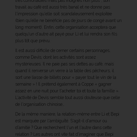
très confortables mais pas indignes non plus ; son
travail au café est aussi très banal et ne donne pas
l'impression qu'elle soit scandaleusement exploitée
(bien qu'elle ne bénéficie pas de jours de congé avant un
long moment). Enfin, cette organisation acceptera que
quelqu'un d'autre ait payé pour Li et lui rendra son fils
plus tôt que prévu.
Il est aussi difficile de cerner certains personnages,
comme Devis, dont les activités sont assez
mystérieuses. Il ne paie pas ses dettes au café, mais
quand il renverse un verre à la table des pêcheurs, il
sort une liasse de billets pour « payer tout le vin de la
semaine » ! Il prétend également à Coppe « gagner
assez en une nuit pour t'acheter toi et toute ta famille ».
L'activité de Devis semble tout aussi douteuse que celle
de l'organisation chinoise…
De la même manière, la relation-même entre Li et Bepi
est marquée par l'ambiguïté. S'agit-il d'amour ou
d'amitié ? Que recherchent l'un et l'autre dans cette
relation ? Les autres ont vite fait d'imaginer que Bepi