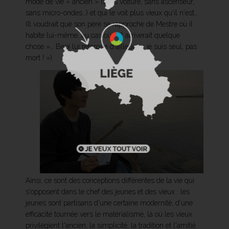
mode de vie « ancien » (sans voiture, sans ascenseur,
sans micro-ondes…) et qui le voit plus vieux qu'il n'est…
(Il voudrait que son père se rapproche de Mestre où il
habite lui-même, au cas où « il arriverait quelque
chose »… Bepi lui rétorque d'ailleurs « je suis seul, pas
mort ! »)
Ainsi, ce sont des conceptions différentes de la vie qui
s'opposent dans le chef des jeunes et des vieux : les
jeunes sont partisans d'une certaine modernité, d'une
efficacité tournée vers le matérialisme, là où les vieux
privilégient l'ancien, la simplicité, la tradition et l'amitié.