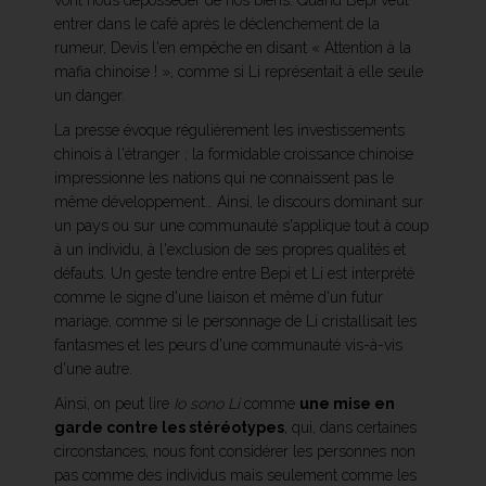
vont nous déposséder de nos biens. Quand Bepi veut
entrer dans le café après le déclenchement de la
rumeur, Devis l'en empêche en disant « Attention à la
mafia chinoise ! », comme si Li représentait à elle seule
un danger.
La presse évoque régulièrement les investissements
chinois à l'étranger ; la formidable croissance chinoise
impressionne les nations qui ne connaissent pas le
même développement… Ainsi, le discours dominant sur
un pays ou sur une communauté s'applique tout à coup
à un individu, à l'exclusion de ses propres qualités et
défauts. Un geste tendre entre Bepi et Li est interprété
comme le signe d'une liaison et même d'un futur
mariage, comme si le personnage de Li cristallisait les
fantasmes et les peurs d'une communauté vis-à-vis
d'une autre.
Ainsi, on peut lire
Io sono Li
comme
une mise en
garde contre les stéréotypes
, qui, dans certaines
circonstances, nous font considérer les personnes non
pas comme des individus mais seulement comme les