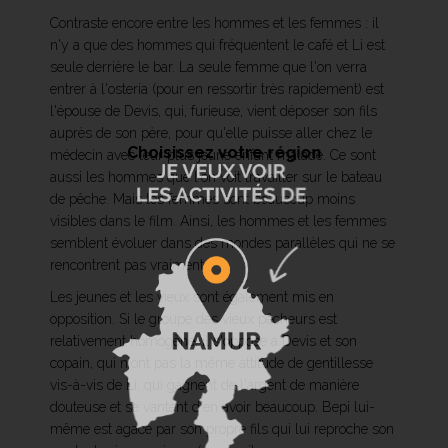
Contraste encore entre les hommes et les femmes : il
n'y a que des hommes qui fréquentent le café et Li est
seule derrière le bar. La seule femme que l'on verra
entrer à l'osteria (pour en ressortir très rapidement) est
l'épouse de Devis, qui, furieuse, vient déposer son fils
auprès de son père, pour qu'elle puisse aller chez le
Choisissez votre région
médecin avec leur plus jeune enfant malade. Ce sont
aussi les hommes que l'on voit travailler sur le bateau
de pêche. Mais les femmes sont beaucoup moins
visibles dans le film. Ainsi, les hommes et les femmes
semblent évoluer dans des mondes parallèles qui ne se
rencontrent pas vraiment.
Les jeunes et les vieux sont également mis en
opposition. Si le groupe des vieux pêcheurs est
relativement homogène, il s'oppose à Devis et son
copain, qui n'ont pas la même attitude de gentillesse
vis-à-vis de Li, qui gagnent de l'argent de manière
douteuse et se vantent d'en avoir beaucoup. Bepi lui-
même est agacé par son propre fils qui lui reproche son