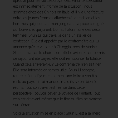
éprouve pour les vieilles croyances. Ainsi, le spectateur
est immédiatement informé de la situation : nous
sommes chez des Chinois en Italie, et il y a une fracture
entre les jeunes femmes attachées à la tradition et les
hommes qui jouent au mah-jong dans la pièce contiguë,
qui boivent et qui jurent. L'on suit alors l'une des deux
femmes, Shun Li, qui travaille dans un atelier de
confection. Elle est appelée par le contremaître qui lui
annonce qu'elle va partir à Chioggia, près de Venise.
Shun Li n'a pas le choix : son billet d'avion et son permis
de séjour ont été payés, elle doit rembourser la totalité.
Quand cela arrivera-t-il ? Le contremaître n'en sait rien.
Elle sera informée en temps utile. Shun Li accepte,
rentre et écrit déjà mentalement une lettre à son fils
resté au pays : il lui manque, mais ils seront bientôt
réunis. Tout son travail est réalisé dans cette
perspective : pouvoir payer le voyage de l'enfant. Tout
cela est dit avant même que le titre du film ne s'affiche
sur l'écran.
Voici la situation mise en place : Shun Li est à la merci