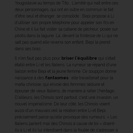
Yougoslavie au temps de Tito… L'amitié qui naît entre ces
deux personnages, qui ont en outre en commun le fait
d'être seul et étranger, se consolide : Bepi propose à Li
d'utiliser son propre téléphone pour appeler son fils en
Chine et il lui fait visiter sa cabane de pêcheur, posée sur
pilotis dans la lagune. Là, devant la tristesse de Li qui ne
sait pas quand elle reverra son enfant, Bepi la prend
dans ses bras.
Il n'en faut pas plus pour
briser l'équilibre
qui s'était
établi entre Li et les Italiens. La rumeur se répand d'une
liaison entre Bepi et la jeune femme. Ce soupçon donne
naissance à des
fantasmes
: elle travaillerait pour la
mafia chinoise, qui envoie des femmes séduire et
épouser de vieux Italiens, de manière à rafler l'héritage…
D'ailleurs, les Chinois sont partout, c'est une invasion, un
nouvel impérialisme. De leur côté, les Chinois voient
aussi d'un mauvais œil la relation entre Li et Bepi,
précisément parce qu'elle provoque des rumeurs. « Les
Italiens parlent mal des Chinois à cause de toi » disent-
ils à Li et ils lui interdisent dans la foulée de s'adresser à