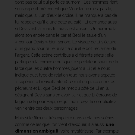
donc pas celui qui porte ce surnom ! Les hommes rient
sous cape et prétendent que Moustache n'est pas là,
mais que, si l'un d'eux le croise, il ne manquera pas de
lui rappeler qu'il a une dette au café ! Li demande aussi
si Devis est là, mais lui aussi est absent. Un homme fait
alors son entrée dans le bar et Bepi le salue d'un
« bonjour Devis » bien sonore. Le visage de Li s'éclaire
d'un grand sourire : elle sait à qui elle doit réclamer de
l'argent. Cette scène contribue à différents effets : elle
participe à la comédie puisque le spectateur sourit de la
farce que les quatre hommes jouent à Li ; elle nous
indique quel type de relation (que nous avons appelée
« supériorité bienveillante ») se met en place entre les
pêcheurs et Li, que Bepi se met du côté de Li en lui
désignant Devis sans en avoir l'air et que Li éprouve de
la gratitude pour Bepi, ce qui induit déjà la complicité à
venir entre ces deux personnages.
Mais si le film est très explicite dans certaines scènes
comme celles que l'on vient d'évoquer, il a aussi
une
dimension ambiguë
, voire mystérieuse. Par exemple,