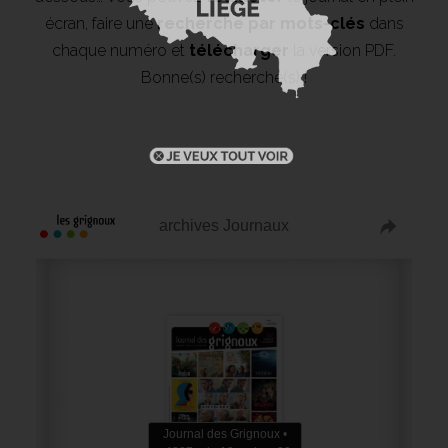
écran, faire une
recherche par mots-clés
dans
chaque numéro et
télécharger
la version PDF.
Bonne(s) recherche(s) !