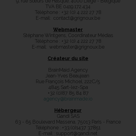
9, rue Sœurs de Hasque, 4000 Liège - Belgique
TVA BE 0419.172.434
Téléphone : +32 (0) 4 222 27 78
E-mail:
contact@grignoux.be
Webmaster
Stéphane Wintgens, Coordinateur Médias
Téléphone : +32 (0) 4 222 27 78
E-mail:
webmaster@grignoux.be
Créateur du site
BrainMaid Agency
Jean-Yves Beaujean
Rue François Michoel, 222C/5
4845 Sart-lez-Spa
+32 (0)87 85 84 87
agency@brainmade.io
Hébergeur
Gandi SAS
63 - 65 Boulevard Massena, 75013 Paris - France
Téléphone : +33.(0)1437 37851
E-mail :
support@gandi.net