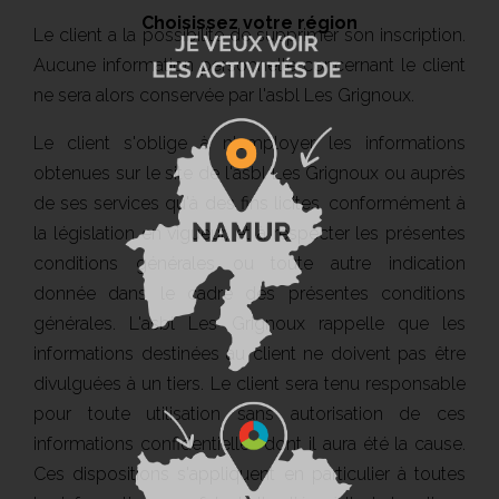
Choisissez votre région
Le client a la possibilité de supprimer son inscription.
Aucune information personnelle concernant le client
ne sera alors conservée par l'asbl Les Grignoux.
Le client s'oblige à n'employer les informations
obtenues sur le site de l'asbl Les Grignoux ou auprès
de ses services qu'à des fins licites, conformément à
la législation en vigueur, et à respecter les présentes
conditions générales ou toute autre indication
donnée dans le cadre des présentes conditions
générales. L'asbl Les Grignoux rappelle que les
informations destinées au client ne doivent pas être
divulguées à un tiers. Le client sera tenu responsable
pour toute utilisation sans autorisation de ces
informations confidentielles dont il aura été la cause.
Ces dispositions s'appliquent en particulier à toutes