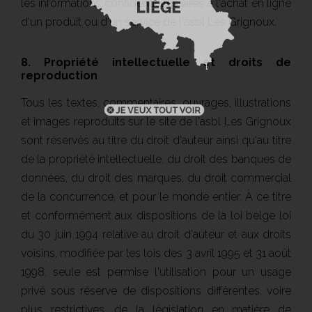
les informations confidentielles liées à l'achat en ligne
d'un produit ou d'un service de l'asbl Les Grignoux.
8. Propriété intellectuelle et droits de
reproduction
Tous les textes, commentaires, ouvrages, illustrations
et images reproduits sur le site de l'asbl Les Grignoux
sont réservés au titre du droit d'auteur ainsi qu'au titre
de la propriété intellectuelle, du droit des banques de
données, du droit des marques, du droit commercial
de la concurrence, et pour le monde entier. À ce titre
et conformément aux dispositions de la loi belge loi
du 30 juin 1994 relative au droit d'auteur et aux droits
voisins, modifiée par les lois des 3 avril 1995 et 31 août
1998, seule est permise l'utilisation pour un usage
privé sous réserve de dispositions différentes, voire
plus restrictives, de la législation en matière de