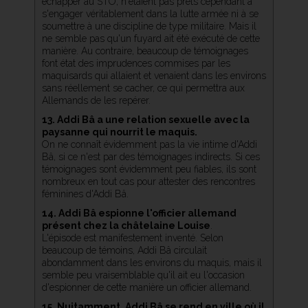
échapper au STO, n'étaient pas prêts cependant à
s'engager véritablement dans la lutte armée ni à se
soumettre à une discipline de type militaire. Mais il
ne semble pas qu'un fuyard ait été exécuté de cette
manière. Au contraire, beaucoup de témoignages
font état des imprudences commises par les
maquisards qui allaient et venaient dans les environs
sans réellement se cacher, ce qui permettra aux
Allemands de les repérer.
13. Addi Bâ a une relation sexuelle avec la
paysanne qui nourrit le maquis.
On ne connaît évidemment pas la vie intime d'Addi
Bâ, si ce n'est par des témoignages indirects. Si ces
témoignages sont évidemment peu fiables, ils sont
nombreux en tout cas pour attester des rencontres
féminines d'Addi Bâ.
14. Addi Bâ espionne l'officier allemand
présent chez la châtelaine Louise
.
L'épisode est manifestement inventé. Selon
beaucoup de témoins, Addi Bâ circulait
abondamment dans les environs du maquis, mais il
semble peu vraisemblable qu'il ait eu l'occasion
d'espionner de cette manière un officier allemand.
15. Nuitamment, Addi Bâ se rend en ville où il