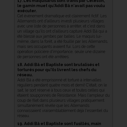
17. Les maquisards sont trahis par Célestin,
le gamin muet qu'Addi Bâ n'avait pas voulu
exécuter.
Cet événement dramatique est clairement fictif. Les
Allemands ont d'ailleurs investi plusieurs villages
avec une liste de personnes à arrêter, et c'est dans
un village qu'ils ont d'ailleurs capturé Addi Bâ qui a
été blessé aux jambes par balles. Le maquis lui-
même, dans la forêt, a été fouillé par les Allemands,
mais ses occupants avaient fui. Lors de cette
opération policière d'importance, seule une dizaine
de personnes ont été arrêtées.
18. Addi Bâ et Baptiste sont brutalisés et
torturés pour qu'ils livrent les chefs du
réseau.
Addi Bâ a été emprisonné et torturé à intervalles
réguliers pendant quatre mois et demi! C'était, on le
sait, le sort réservé à tous ceux et toutes celles qui
étaient soupçonnés de Résistance. Mais l'ampleur du
coup de filet dans plusieurs villages pratiquement
simultanément révèle que les Allemands
connaissaient vraisemblablement déjà l'essentiel du
réseau.
19. Addi Bâ et Baptiste sont fusillés, main