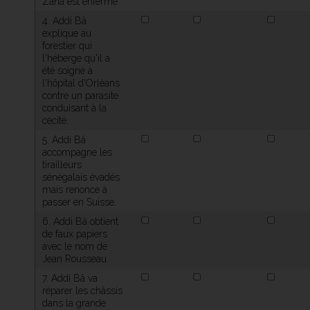
Zana est enfermé.
4. Addi Bâ
explique au
forestier qui
l'héberge qu'il a
été soigné à
l'hôpital d'Orléans
contre un parasite
conduisant à la
cécité.
5. Addi Bâ
accompagne les
tirailleurs
sénégalais évadés
mais renonce à
passer en Suisse.
6. Addi Bâ obtient
de faux papiers
avec le nom de
Jean Rousseau.
7. Addi Bâ va
réparer les châssis
dans la grande