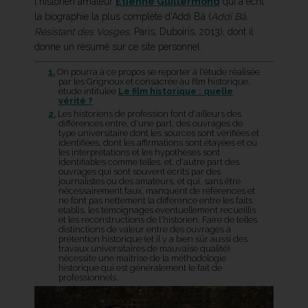
l'historien amateur
Etienne Guillermond
qui a écrit
la biographie la plus complète d'Addi Bâ (
Addi Bâ.
Résistant des Vosges
, Paris, Duboiris, 2013), dont il
donne un résumé sur ce site personnel.
1.
On pourra à ce propos se reporter à l'étude réalisée
par les Grignoux et consacrée au film historique,
étude intitulée
Le film historique : quelle
vérité ?
2.
Les historiens de profession font d'ailleurs des
différences entre, d'une part, des ouvrages de
type universitaire dont les sources sont vérifiées et
identifiées, dont les affirmations sont étayées et où
les interprétations et les hypothèses sont
identifiables comme telles, et, d'autre part des
ouvrages qui sont souvent écrits par des
journalistes ou des amateurs, et qui, sans être
nécessairement faux, manquent de références et
ne font pas nettement la différence entre les faits
établis, les témoignages éventuellement recueillis
et les reconstructions de l'historien. Faire de telles
distinctions de valeur entre des ouvrages à
prétention historique (et il y a bien sûr aussi des
travaux universitaires de mauvaise qualité)
nécessite une maîtrise de la méthodologie
historique qui est généralement le fait de
professionnels.