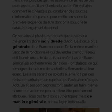
mais il est possible qu'il ait assisté à certaines de ces
exactions ou qu'il en ait entendu parler. On voit ainsi
comment le cinéaste a pu combiner des sources
d'information disparates pour mettre en scène la
première séquence du film dont on a souligné le
caractère largement fictionnel.
On voit ainsi à plusieurs reprises que le scénario
mélange l'histoire
individuelle
d'Addi Bâ à celle plus
générale
de la France occupée. De la même manière,
Baptiste le fonctionnaire qui deviendra chef du réseau
doit fournir une liste de Juifs au préfet. Les tirailleurs
sénégalais sont enfermés dans des Frontstalags, ce qui
témoigne du racisme des autorités allemandes à leur
égard. Les assassinats de soldats allemands par des
résistants entraînent en représailles l'exécution d'otages.
Addi Bâ et ses compagnons font sauter un train, même
si une telle action ne peut pas leur être précisément
attribuée… Tous ces faits sont authentiques mais
de
manière générale
, pas de façon individuelle.