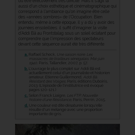
dû être effectivement très difficile. Mais il s'agit là
aussi d'un choix esthétique et cinématographique qui
correspond à l'ambiance qu'on imagine être celle
des «années sombres» de l'Occupation. Bien
entendu, même à cette époque, il y a dû y avoir des
journées ensoleillées: il suffit d'imaginer la visite
d'Addi Bâ au Frontstalag sous un soleil éclatant pour
comprendre que l'impression des spectateurs
devant cette séquence aurait été très différente.
a.
Raffael Scheck,
Une saison noire. Les
massacres de tirailleurs sénégalais. Mai-juin
1940
. Paris, Tallandier, 2007, p. 57.
b.
L'ouvrage le plus complet sur Addi Bâ est
actuellement celui d'un journaliste et historien
amateur, Etienne Guillermond,
Addi Bâ.
Résistant des Vosges
. Paris, éditions Duboiris,
2013. (L'épisode de l'institutrice est évoqué
pages 120-121.)
c.
Selon Franck Liaigre,
Les FTP: Nouvelle
histoire d'une Résistance
, Paris, Perrin, 2015.
d.
Une couleur est dite désaturée lorsqu'elle
résulte d'un mélange avec une proportion
importante de gris.