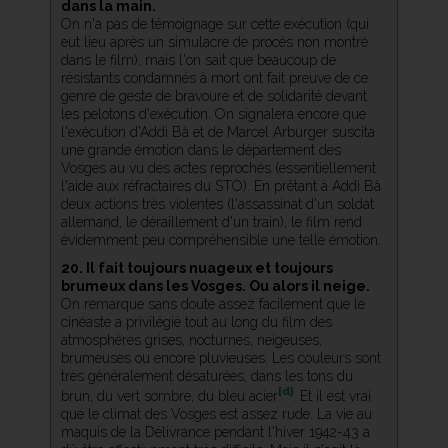
dans la main.
On n'a pas de témoignage sur cette exécution (qui
eut lieu après un simulacre de procès non montré
dans le film), mais l'on sait que beaucoup de
résistants condamnés à mort ont fait preuve de ce
genre de geste de bravoure et de solidarité devant
les pelotons d'exécution. On signalera encore que
l'exécution d'Addi Bâ et de Marcel Arburger suscita
une grande émotion dans le département des
Vosges au vu des actes reprochés (essentiellement
l'aide aux réfractaires du STO). En prêtant à Addi Bâ
deux actions très violentes (l'assassinat d'un soldat
allemand, le déraillement d'un train), le film rend
évidemment peu compréhensible une telle émotion.
20. Il fait toujours nuageux et toujours
brumeux dans les Vosges. Ou alors il neige.
On remarque sans doute assez facilement que le
cinéaste a privilégié tout au long du film des
atmosphères grises, nocturnes, neigeuses,
brumeuses ou encore pluvieuses. Les couleurs sont
très généralement désaturées, dans les tons du
[d]
brun, du vert sombre, du bleu acier
. Et il est vrai
que le climat des Vosges est assez rude. La vie au
maquis de la Délivrance pendant l'hiver 1942-43 a