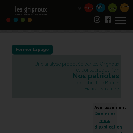
Fermer la page
Une analyse proposée par les Grignoux
et consacrée au film
Nos patriotes
de Gabriel Le Bomin
France, 2017, 1h47
Avertissement
Quelques
mots
d'explication