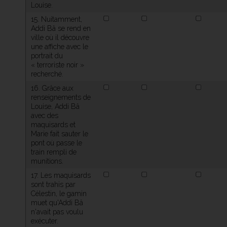
Louise.
15. Nuitamment,
Addi Bâ se rend en
ville où il découvre
une affiche avec le
portrait du
« terroriste noir »
recherché.
16. Grâce aux
renseignements de
Louise, Addi Bâ
avec des
maquisards et
Marie fait sauter le
pont où passe le
train rempli de
munitions.
17. Les maquisards
sont trahis par
Célestin, le gamin
muet qu'Addi Bâ
n'avait pas voulu
exécuter.