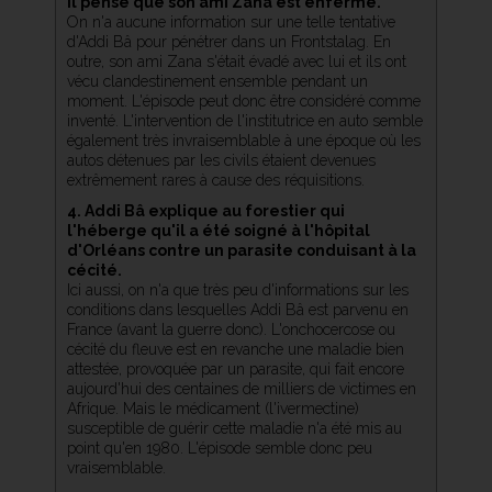
il pense que son ami Zana est enfermé.
On n'a aucune information sur une telle tentative
d'Addi Bâ pour pénétrer dans un Frontstalag. En
outre, son ami Zana s'était évadé avec lui et ils ont
vécu clandestinement ensemble pendant un
moment. L'épisode peut donc être considéré comme
inventé. L'intervention de l'institutrice en auto semble
également très invraisemblable à une époque où les
autos détenues par les civils étaient devenues
extrêmement rares à cause des réquisitions.
4. Addi Bâ explique au forestier qui
l'héberge qu'il a été soigné à l'hôpital
d'Orléans contre un parasite conduisant à la
cécité.
Ici aussi, on n'a que très peu d'informations sur les
conditions dans lesquelles Addi Bâ est parvenu en
France (avant la guerre donc). L'onchocercose ou
cécité du fleuve est en revanche une maladie bien
attestée, provoquée par un parasite, qui fait encore
aujourd'hui des centaines de milliers de victimes en
Afrique. Mais le médicament (l'ivermectine)
susceptible de guérir cette maladie n'a été mis au
point qu'en 1980. L'épisode semble donc peu
vraisemblable.