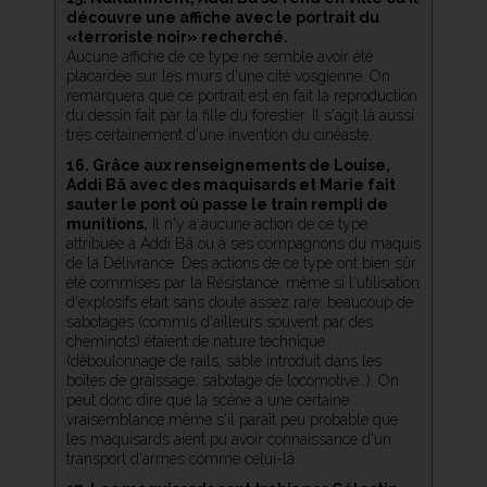
découvre une affiche avec le portrait du
«terroriste noir» recherché.
Aucune affiche de ce type ne semble avoir été
placardée sur les murs d'une cité vosgienne. On
remarquera que ce portrait est en fait la reproduction
du dessin fait par la fille du forestier. Il s'agit là aussi
très certainement d'une invention du cinéaste.
16. Grâce aux renseignements de Louise,
Addi Bâ avec des maquisards et Marie fait
sauter le pont où passe le train rempli de
munitions.
Il n'y a aucune action de ce type
attribuée à Addi Bâ ou à ses compagnons du maquis
de la Délivrance. Des actions de ce type ont bien sûr
été commises par la Résistance, même si l'utilisation
d'explosifs était sans doute assez rare: beaucoup de
sabotages (commis d'ailleurs souvent par des
cheminots) étaient de nature technique
(déboulonnage de rails, sable introduit dans les
boîtes de graissage, sabotage de locomotive…). On
peut donc dire que la scène a une certaine
vraisemblance même s'il paraît peu probable que
les maquisards aient pu avoir connaissance d'un
transport d'armes comme celui-là.