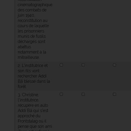
cinématographique
des combats de
juin 1940,
reconstitution au
cours de laquelle
les prisonniers
munis de fusils
déchargés sont
abattus
notamment à la
mitrailleuse.
2. L'institutrice et
son fils vont
rechercher Addi
Bâ blessé dans la
forêt.
3. Christine,
l'institutrice,
récupère en auto
Addi Bâ qui s'est
approché du
Frontstalag où il
pense que son ami