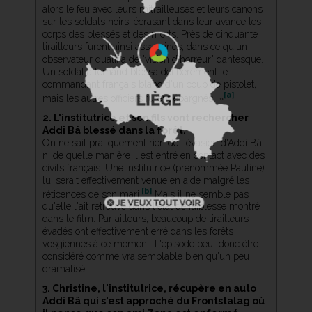
alors le feu avec leurs mitrailleuses et leurs canons
sur les soldats noirs, écrasant dans leur avance les
corps des blessés et des morts. Près de cinquante
tirailleurs furent ainsi assassinés, dans ce qu'un
observateur qualifia de "vision d'horreur" dantesque.
Un soldat allemand blessa délibérément le
commandant français blanc d'un coup de pistolet,
[a]
mais les autres officiers furent épargnés. »
2. L'institutrice et son fils vont rechercher
Addi Bâ blessé dans la forêt.
On ne sait pratiquement rien de l'évasion d'Addi Bâ
ni de quelle manière il est entré en contact avec des
civils français. Une institutrice (prénommée Pauline)
lui serait effectivement venue en aide malgré les
[b]
réticences de son mari.
Mais il ne semble pas
qu'elle l'ait retrouvé dans l'état de faiblesse montré
dans le film. Par ailleurs, beaucoup de tirailleurs
évadés ont effectivement erré dans les forêts
vosgiennes à ce moment. L'épisode peut donc être
considéré comme vraisemblable bien qu'un peu
dramatisé.
3. Christine, l'institutrice, récupère en auto
Addi Bâ qui s'est approché du Frontstalag où