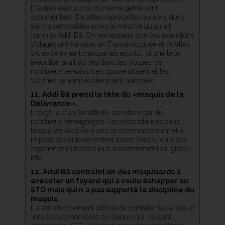
D'autres exécutions du même genre sont
documentées. De telles représailles auraient donc
été vraisemblables après le meurtre qu'aurait
commis Addi Bâ. On remarquera que ces exécutions
d'otages ont été rares en France occupée et qu'elles
ont évidemment marqué les esprits : si une telle
exécution avait eu lieu dans les Vosges, de
nombreux témoins s'en souviendraient et les
victimes seraient évidemment honorées.
11. Addi Bâ prend la tête du «maquis de la
Délivrance».
Il s'agit là d'un fait attesté, corroboré par de
nombreux témoignages. Les circonstances dans
lesquelles Addi Bâ a pris ce commandement et a
imposé son autorité restent assez floues, mais son
expérience militaire a joué manifestement un grand
rôle.
12. Addi Bâ contraint un des maquisards à
exécuter un fuyard qui a voulu échapper au
STO mais qui n'a pas supporté la discipline du
maquis.
Il a été effectivement difficile de contrôler les allées et
venues des membres du maquis qui, voulant