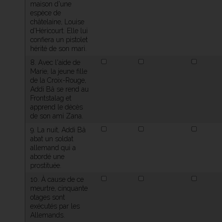
maison d'une
espèce de
châtelaine, Louise
d'Héricourt. Elle lui
confiera un pistolet
hérité de son mari.
8. Avec l'aide de
Marie, la jeune fille
de la Croix-Rouge,
Addi Bâ se rend au
Frontstalag et
apprend le décès
de son ami Zana.
9. La nuit, Addi Bâ
abat un soldat
allemand qui a
abordé une
prostituée.
10. À cause de ce
meurtre, cinquante
otages sont
exécutés par les
Allemands.