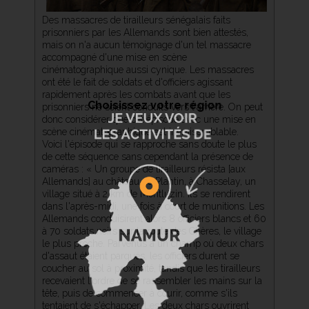
Des massacres de tirailleurs sénégalais faits
prisonniers par les Allemands sont bien attestés,
mais on n'a aucun témoignage d'un tel massacre
accompagné d'une mise en scène
cinématographique aussi cynique. Les massacres
ont été le fait de soldats et d'officiers agissant
rapidement après les combats avant que les
Choisissez votre région
prisonniers ne soient conduits vers l'arrière. On peut
donc considérer que cet épisode avec une mise en
scène cinématographique est invraisemblable.
Voici l'épisode qui se rapproche sans doute le plus
de cette séquence sans cependant la présence de
caméras : « Un groupe de tirailleurs résista [aux
Allemands] au château de Plantin, à Chasselay, un
village situé à 2 km de Montluzin. Ils se rendirent
dans l'après-midi, une fois à court de munitions. Les
Allemands conduisirent alors 8 officiers blancs et 60
à 70 soldats noirs sur la route des Chères, le village
le plus proche. Parvenus à un champ où deux chars
d'assaut étaient parqués, les officiers durent se
coucher au sol à proximité, tandis que les tirailleurs
recevaient l'ordre de se rassembler les mains sur la
tête, puis de commencer à courir, comme s'ils
tentaient de s'échapper. Les deux chars ouvrirent