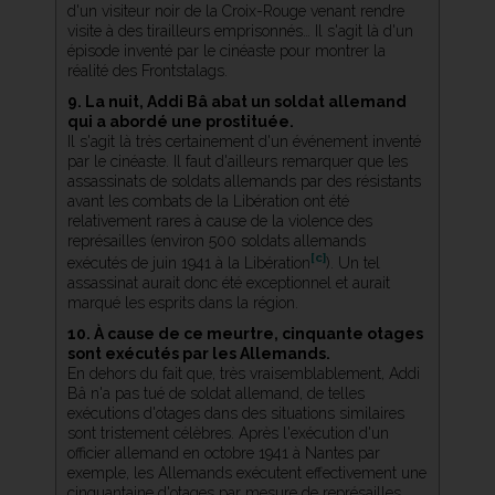
d'un visiteur noir de la Croix-Rouge venant rendre
visite à des tirailleurs emprisonnés… Il s'agit là d'un
épisode inventé par le cinéaste pour montrer la
réalité des Frontstalags.
9. La nuit, Addi Bâ abat un soldat allemand
qui a abordé une prostituée.
Il s'agit là très certainement d'un événement inventé
par le cinéaste. Il faut d'ailleurs remarquer que les
assassinats de soldats allemands par des résistants
avant les combats de la Libération ont été
relativement rares à cause de la violence des
représailles (environ 500 soldats allemands
[c]
exécutés de juin 1941 à la Libération
). Un tel
assassinat aurait donc été exceptionnel et aurait
marqué les esprits dans la région.
10. À cause de ce meurtre, cinquante otages
sont exécutés par les Allemands.
En dehors du fait que, très vraisemblablement, Addi
Bâ n'a pas tué de soldat allemand, de telles
exécutions d'otages dans des situations similaires
sont tristement célèbres. Après l'exécution d'un
officier allemand en octobre 1941 à Nantes par
exemple, les Allemands exécutent effectivement une
cinquantaine d'otages par mesure de représailles.