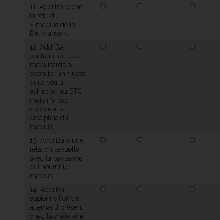
11. Addi Bâ prend
la tête du
« maquis de la
Délivrance ».
12. Addi Bâ
contraint un des
maquisards à
exécuter un fuyard
qui a voulu
échapper au STO
mais n'a pas
supporté la
discipline du
maquis.
13. Addi Bâ a une
relation sexuelle
avec la paysanne
qui nourrit le
maquis.
14. Addi Bâ
espionne l'officier
allemand présent
chez la châtelaine