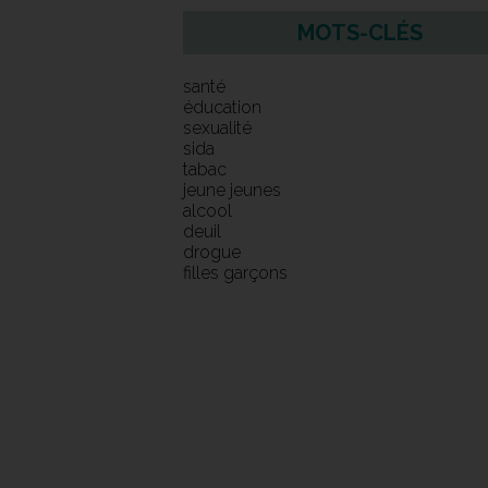
MOTS-CLÉS
santé
éducation
sexualité
sida
tabac
jeune jeunes
alcool
deuil
drogue
filles garçons