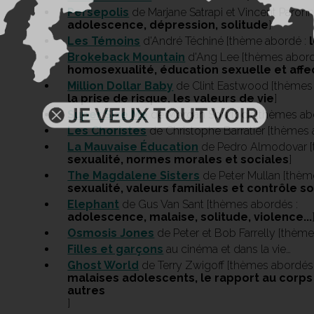
Persepolis
de Marjane Satrapi et Vincent Paron
adolescence, dépression, solitude
]
Les Témoins
d'André Téchiné [thème abordé :
Brokeback Mountain
d'Ang Lee [thèmes abord
homosexualité, éducation sexuelle et affe
Million Dollar Baby
de Clint Eastwood [thèmes 
la prise de risque, les valeurs de vie
]
Super Size Me
de Morgan Spurlock [thèmes ab
Les Choristes
de Christophe Barratier [thèmes
La Mauvaise Éducation
de Pedro Almodovar [
sexualité, normes morales et sociales
]
The Magdalene Sisters
de Peter Mullan [thèm
sexualité, valeurs familiales et contrôle so
Elephant
de Gus Van Sant [thèmes abordés :
adolescence, malaise, solitude, violence...
Osmosis Jones
de Peter et Bob Farrelly [thèm
Filles et garçons
au cinéma et dans la vie…
Ghost World
de Terry Zwigoff [thèmes abordés 
malaises adolescents, le rapport au corps
autres
]