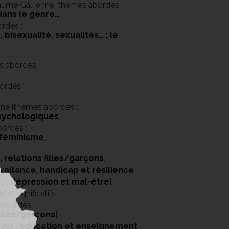
aume Gallienne [thèmes abordés :
 dans le genre…
]
ordés :
bisexualité, sexualités… ; le
 abordés :
ordés :
nne [thèmes abordés :
psychologiques
]
ordés :
, féminisme
]
relations filles/garçons
]
raitance, handicap et résilience
]
s :
dépression et mal-être
]
lms significatifs
abordés :
filles/garçons
]
dés :
éducation et enseignement
]