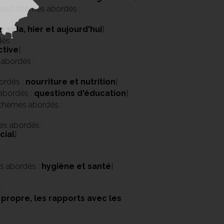
naud [thèmes abordés :
le sida, hier et aujourd'hui
]
és :
ctive
]
abordés :
ordés :
nourriture et nutrition
]
 abordés :
questions d'éducation
]
thèmes abordés :
es abordés :
cial
]
]
es abordés :
hygiène et santé
]
:
 propre, les rapports avec les