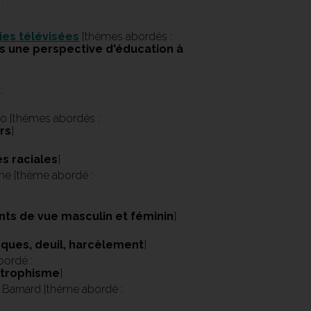
:
ies télévisées
[thèmes abordés :
s une perspective d'éducation à
:
o [thèmes abordés :
rs
]
és raciales
]
ne [thème abordé :
nts de vue masculin et féminin
]
sques, deuil, harcèlement
]
bordé :
strophisme
]
 Barnard [thème abordé :