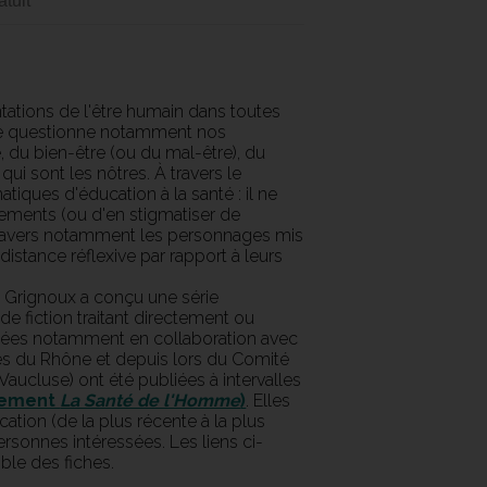
tuit
tations de l'être humain dans toutes
elle questionne notamment nos
ce, du bien-être (ou du mal-être), du
qui sont les nôtres. À travers le
atiques d'éducation à la santé : il ne
ements (ou d'en stigmatiser de
(à travers notamment les personnages mis
istance réflexive par rapport à leurs
es Grignoux a conçu une série
de fiction traitant directement ou
igées notamment en collaboration avec
des du Rhône et depuis lors du Comité
aucluse) ont été publiées à intervalles
nement
La Santé de l'Homme
)
. Elles
cation (de la plus récente à la plus
ersonnes intéressées. Les liens ci-
le des fiches.