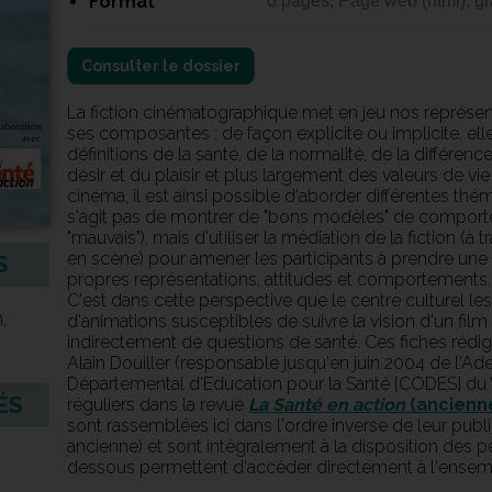
Format
0 pages, Page web (html), gra
Consulter le dossier
La fiction cinématographique met en jeu nos représen
ses composantes : de façon explicite ou implicite, 
définitions de la santé, de la normalité, de la différen
désir et du plaisir et plus largement des valeurs de vie 
cinéma, il est ainsi possible d'aborder différentes thém
s'agit pas de montrer de "bons modèles" de comport
"mauvais"), mais d'utiliser la médiation de la fiction 
en scène) pour amener les participants à prendre une d
S
propres représentations, attitudes et comportements.
C'est dans cette perspective que le centre culturel l
,
d'animations susceptibles de suivre la vision d'un film 
indirectement de questions de santé. Ces fiches réd
Alain Douiller (responsable jusqu'en juin 2004 de l'A
Départemental d'Education pour la Santé [CODES] du V
ÉS
réguliers dans la revue
La Santé en action
(ancien
sont rassemblées ici dans l'ordre inverse de leur publi
ancienne) et sont intégralement à la disposition des p
dessous permettent d'accéder directement à l'ensemb