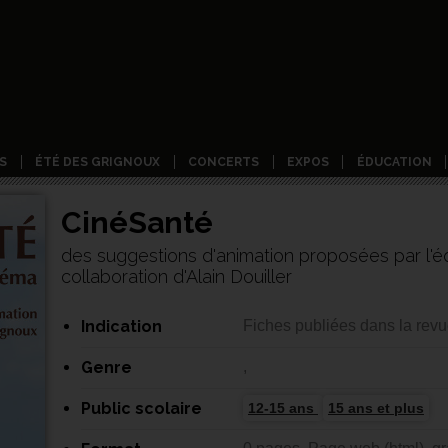
S
ÉTÉ DES GRIGNOUX
CONCERTS
EXPOS
ÉDUCATION
CinéSanté
des suggestions d'animation proposées par l'é
collaboration d'Alain Douiller
Indication
Fiches publiées dans la revu
Genre
,
Public scolaire
12-15 ans
15 ans et plus