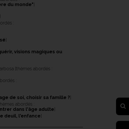
isère du monde"
]
]
ordés :
isé
]
guérir, visions magiques ou
Barbosa [thèmes abordés :
bordés :
age de soi, choisir sa famille ?
]
thèmes abordés :
entrer dans l'âge adulte
]
le deuil, l'enfance
]