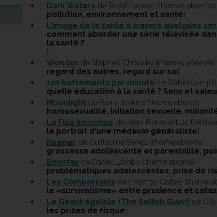
Dark Waters
de Todd Haynes [thèmes abordés 
pollution, environnement et santé
]
L'image de la santé à travers quelques sér
comment aborder une série télévisée dan
la santé ?
]
Wonder
de Stephen Chbosky [thèmes abordés 
regard des autres, regard sur soi
]
120 battements par minute
de Robin Campill
quelle éducation à la santé ? Sens et valeu
Moonlight
de Barry Jenkins [thème abordé :
homosexualité, initiation sexuelle, minorit
La Fille Inconnue
de Jean-Pierre et Luc Darden
le portrait d'une médecin généraliste
]
Keeper
de Guillaume Senez [thème abordé :
grossesse adolescente et parentalité, poi
Booster
de Daniel Lambo [thème abordé :
problématiques adolescentes, prise de ri
Les Combattants
de Thomas Cailley [thème a
le «survivalisme» entre prudence et cata
Le Géant égoïste (The Selfish Giant)
de Clio
les prises de risque
]