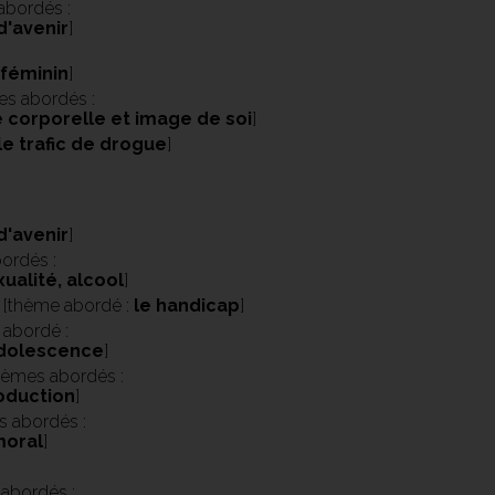
abordés :
d'avenir
]
/féminin
]
s abordés :
e corporelle et image de soi
]
le trafic de drogue
]
:
d'avenir
]
ordés :
ualité, alcool
]
 [thème abordé :
le handicap
]
 abordé :
'adolescence
]
hèmes abordés :
roduction
]
s abordés :
moral
]
abordés :