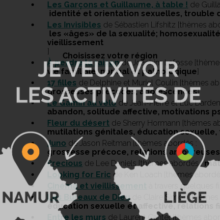
Les Garçons et Guillaume, à table !
de Guill
identité et orientation sexuelles, trouble
Les Invisibles
de Sébastien Lifshitz [thèmes ab
les «âges» de la sexualité; homosexualité, 
vieillissement
]
Choisissez votre région
À perdre la raison
de Joachim Lafosse [thèmes
vie familiale, normal et pathologique
]
17 filles
de Delphine et Muriel Coulin [thèmes ab
grossesses précoces, adolescences
]
Le Gamin au vélo
de Jean-Pierre et Luc Darde
abandon, solitude affective, motivations 
Fleur du désert
de Sherry Hormann [thèmes ab
mutilations génitales, éducation sexuelle
Juno
de Jason Reitman [thèmes abordés :
grossesse précoce, relations amoureuses, 
Precious
de Lee Daniels [thèmes abordés :
mat
Looking for Eric
de Ken Loach [thèmes abordé
Cinéma et vieillissement
à travers quelques fi
Les Bureaux de Dieu
de Claire Simon [thèmes 
éducation sexuelle et affective, relations 
Entre les murs
de Laurent Cantet [thèmes abor