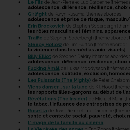
Le Fils
de Jean-Pierre et Luc Dardenne [thèmes 
adolescence, différence, résilience, choix 
Girlfight
de Karyn Kusama [thèmes abordés :
adolescence et prise de risque, masculin
Erin Brockovich
de Stephen Soderbergh [thème
les rôles masculins et féminins, apparenc
Traffic
de Stephen Soderbergh [thème abordé :
Sleepy Hollow
de Tim Burton [thème abordé :
la violence dans les médias auio-visuels
]
Billy Elliot
de Stephen Daldry [thèmes abordés 
adolescence, différence, résilience, choix 
Fucking Åmål
de Lukas Moodysson [thèmes ab
adolescence, solitude, exclusion, homosex
Les Puissants (The Mighty)
de Peter Chelsom
Viens danser... sur la lune
de Kit Hood [thème
les rapports filles-garçons au début de l
Révélations (The Insider)
de Michael Mann [t
le tabac, l'influence des entreprises de p
Rosetta
de Jean-Pierre et Luc Dardenne [thème
santé et contexte social, pauvreté, choix 
L'image de la famille au cinéma
La Vie rêvée des anges
d'Éric Zonca [thèmes 