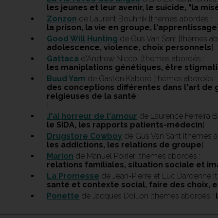
les jeunes et leur avenir, le suicide, "la m
Zonzon
de Laurent Bouhnik [thèmes abordés :
la prison, la vie en groupe, l'apprentissage
Good Will Hunting
de Gus Van Sant [thèmes ab
adolescence, violence, choix personnels
]
Gattaca
d'Andrew Niccol [thèmes abordés :
les maniplations génétiques, être stigmat
Buud Yam
de Gaston Kaboré [thèmes abordés :
des conceptions différentes dans l'art de 
relgieuses de la santé
]
J'ai horreur de l'amour
de Laurence Ferreira 
le SIDA, les rapports patients-médecin
]
Drugstore Cowboy
de Gus Van Sant [thèmes a
les addictions, les relations de groupe
]
Marion
de Manuel Poirier [thèmes abordés :
relations familiales, situation sociale et im
La Promesse
de Jean-Pierre et Luc Dardenne [
santé et contexte social, faire des choix, 
Ponette
de Jacques Doillon [thèmes abordés :