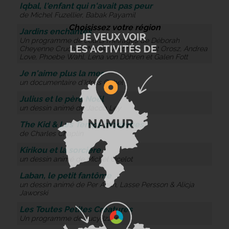
Iqbal, l'enfant qui n'avait pas peur
de Michel Fuzellier, Babak Payamil
Choisissez votre région
Jardins enchantés
Un programme de courts métrages de Déborah
Cheyenne Cruchon, Nastia Voronina, Judit Orosz, Andrea
Love, Phoebe Wahl, Lena von Döhren et Galen Fott
Je n'aime plus la mer
un documentaire d'Idriss Gabel
Julius et le père Noël
un dessin animé de Jacob Ley
The Kid & Les Temps modernes
de Charles Chaplin
Kirikou et la sorcière
un dessin animé de Michel Ocelot
Laban, le petit fantôme
un dessin animé de Per Ahlin, Lasse Persson & Alicja
Jaworski
Les Toutes Petites Créatures
Un programme de Lucy Izzard