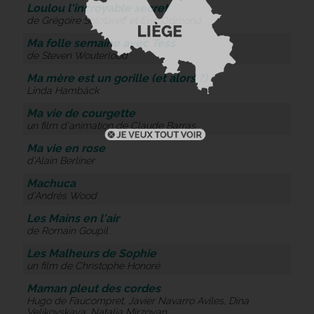
Loulou l'incroyable secret
de Grégoire Solotareff et Eric Odmond
Ma folle semaine avec Tess
de Steven Wouterlood
Ma mère est un gorille (et alors ?)
Linda Hambäck
Ma vie de courgette
un film d'animation de Claude Barras
Ma vie en rose
d’Alain Berliner
Machuca
d’Andrès Wood
Les Mains en l'air
de Romain Goupil
Les Malheurs de Sophie
un film de Christophe Honoré
Maman pleut des cordes
Hugo de Faucompret, Javier Navarro Aviles, Dina
Velikovskaya, Natalia Mirzoyan