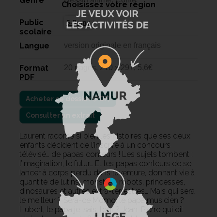
Genre
Choisissez votre région
Public
6-9 ans
scolaire
Langue
version originale en français
Format
20 pages, 210 x 297, 5,6€
PDF
Consulter un extrait
Laurent raconte si bien les histoires que ses deux
enfants décident de l’inscrire à un concours
télévisé… de papas conteurs ! Les sujets tombent :
l’imagination, le futur… Et les papas conteurs de se
lancer à corps perdu dans l’aventure, donnant vie à
quantité de lutins, monstres, robots, princesses,
dinosaures et autres extra-terrestres… Mais qui sera
le meilleur ? Sera-ce Momo, le papa musicien ?
Hubert, le papa je-sais-tout ? Jean-Pierre qui dit