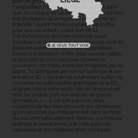
plein de gros mots ? Eric, le terrible papa
manipulateur, menteur, tricheur et qui n’est autre
que… le collègue de Laurent ? Terrifié sous les feux
des projecteurs et le regard de cet homme qui
l’intimide, Laurent tentera pourtant l’impossible
pour que ses enfants soient fiers de lui…
Tiré d'une bande dessinée créée par Lewis
Trondheim et dessinée par José Parrondo dont les
épisodes avaient déjà fait l’objet d’adaptations
isolées à la télévision, le film
Allez raconte !
utilise
le dispositif du concours pour cimenter la
succession des folles aventures imaginées par les
papas. Se distinguant par son ton loufoque et son
animation 2D — qui permet notamment au film de
conserver les particularités graphiques de la BD
originale (décor minimaliste, dessin simple et naïf
dont les enfants sont eux-mêmes de grands
spécialistes…) —, il compte parmi les rares
occasions de leur faire découvrir des dimensions
qu’on rencontre peu fréquemment dans les films
qui leur sont habituellement destinés, comme par
exemple la caricature (du trait mais aussi des
caractères) et ses multiples effets comiques.