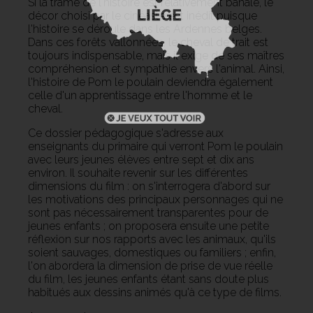
Si la trame de l'histoire est relativement banale, le
décor choisi par le cinéaste est inédit puisque
l'histoire se déroule dans les Ardennes belges.
Dans ces forêts vallonnées, le cheval de trait est
toujours indispensable, mais il exige de ses maîtres
compréhension et sympathie envers l'animal. Ainsi,
l'histoire de Pom le poulain deviendra également
celle d'un apprentissage entre l'homme et le
cheval.
Ce dossier pédagogique s'adresse aux
enseignants du primaire qui verront Pom le poulain
avec leurs jeunes élèves entre sept et dix ans
environ. Il souhaite revenir sur les différentes
dimensions du film : on s'interrogera d'abord sur
les motivations des principaux personnages qui ne
sont pas nécessairement transparentes pour de
jeunes enfants ; on proposera ensuite une petite
réflexion sur nos rapports avec les animaux, qu'ils
soient sauvages, domestiques ou familiers ; enfin,
l'on abordera la dimension de prise de vue réelle
du film, les jeunes enfants étant sans doute plus
habitués aux dessins animés qu'à ce type de films.