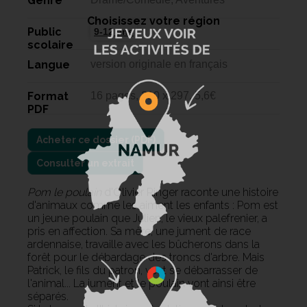
Genre
Choisissez votre région
Public
9-12 ans
scolaire
Langue
version originale en français
Format
16 pages, 210 x 297, 5,6€
PDF
Consulter un extrait
Pom le poulain
d'Olivier Ringer raconte une histoire
d'animaux comme les aiment les enfants : Pom est
un jeune poulain que Julien, le vieux palefrenier, a
pris en affection. Sa mère, une jument de race
ardennaise, travaille avec les bûcherons dans la
forêt pour le débardage des troncs d'arbre. Mais
Patrick, le fils du patron, veut se débarrasser de
l'animal... La jument et le poulain vont ainsi être
séparés.