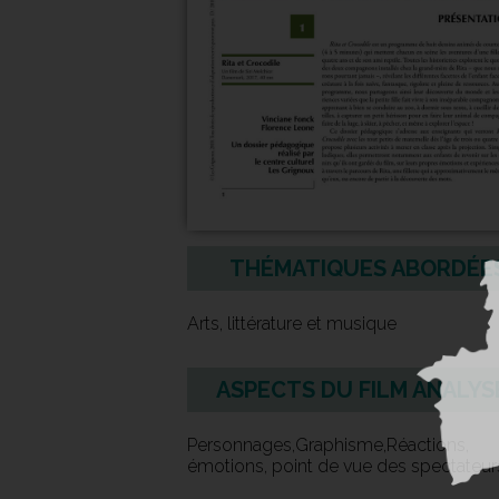
THÉMATIQUES ABORDÉE
Arts, littérature et musique
ASPECTS DU FILM ANALYS
Personnages,Graphisme,Réactions,
émotions, point de vue des spectateur