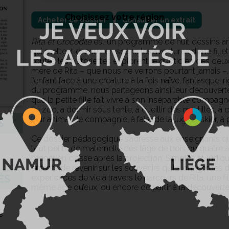
Choisissez votre région
Acheter ce dossier
Consulter un extrait
Rita et Crocodile
est un programme de huit dessins an
qui mettent chacun en scène les aventures d’une fillet
Toutes les historiettes explorent le quotidien des de
mère de Rita – que nous ne verrons pourtant jamais –, 
l’enfant face à une créature à la fois naïve, fantasque, 
du programme, nous partageons ainsi leur découvert
que la petite fille fait vivre à son inséparable compag
au zoo, à dormir sous tente, à cueillir des myrtilles, à 
leur animal de compagnie, à faire de la luge, à skier, 
S
Ce dossier pédagogique s’adresse aux enseignants qu
tout petits de maternelle dès l’âge de trois ou quatre a
mener en classe après la projection. Simples et ludi
enfants de revenir sur les souvenirs qu’ils ont gardés 
expériences de vie à travers le parcours de Rita, une f
ÉS
même âge qu’eux, ou encore de partir à la découvert
s