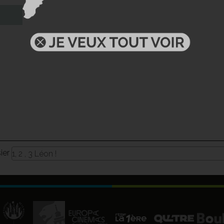
sier
1, 2 , 3 Léon !