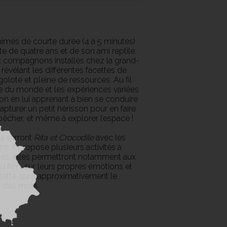
imés de courte durée (4 à 5 minutes)
te de quatre ans et de son ami reptile.
ux compagnons installés chez la grand-
révélant les différentes facettes de
rigolote et pleine de ressources. Au fil
e du monde et les expériences variées
non en lui apprenant à bien se conduire
capturer un petit hérisson pour en faire
à pêcher, et même à explorer l’espace !
i verront
Rita et Crocodile
avec les
ns. Il propose plusieurs activités à
ques, elles permettront notamment aux
du film, sur leurs propres émotions et
illette qui a approximativement le
e des mots.