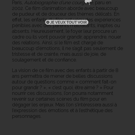
Paris,
Autobiographie d’une courgette
, paru en
2002. Ce film d’animation aborde avec beaucoup
de pudeur et de douceur des thèmes délicats. En
effet, les enfants du film ont vécu des expériences
pénibles avec des parents maltraitants, inaptes ou
absents. Heureusement, le foyer leur procure un
cadre où ils vont pouvoir grandir, apprendre, nouer
des relations. Ainsi, si le film est chargé de
beaucoup d’émotions, il ne s’agit pas seulement de
tristesse et de crainte, mais aussi de joie, de
soulagement et de confiance.
La vision de ce film avec des enfants à partir de 8
ans permettra de mener de belles discussions
autour de questions comme « comment fait-on
pour grandir ? », « c’est quoi, être aimé ? » Pour
nourrir ces discussions, l’on pourra notamment
revenir sur certaines scènes du film pour en
dégager les enjeux. Mais l’on s’intéressera aussi à
l’expression des émotions et à l’esthétique des
personnages.