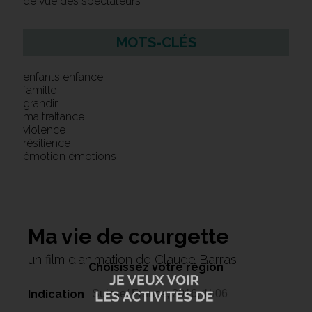
de vue des spectateurs
MOTS-CLÉS
enfants enfance
famille
grandir
maltraitance
violence
résilience
émotion émotions
Ma vie de courgette
un film d'animation de Claude Barras
Choisissez votre région
Indication
Suisse/ France, 2016, 1h06