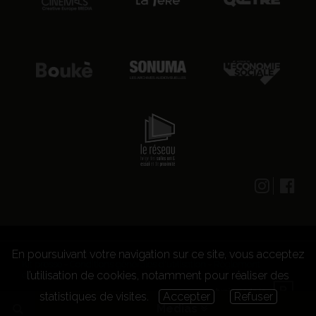
En poursuivant votre navigation sur ce site, vous acceptez
© 2026 CENTRE CULTUREL LES GRIGNOUX ASBL -
Kit presse
-
Conditions générales d'utilisation
-
Règlement
l’utilisation de cookies, notamment pour réaliser des
concours
statistiques de visites.
Accepter
Refuser
Medias