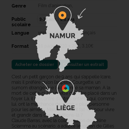
Genre
Film d'animation,
Public
9-12 ans
6-9 ans
scolaire
Langue
version originale en français
Format
16 pages, 210 x 297, 3.10€
Acheter ce dossier
Consulter un extrait
C’est un petit garçon de 9 ans qui s’appelle Icare,
mais il préfère qu’on l’appelle Courgette, un
surnom étrange que lui a donné sa maman. A la
mort de celle-ci, Courgette doit être placé dans un
foyer. Là, il rencontre d’autres enfants qui, comme
lui, ont la malchance de n’avoir « plus personne
pour les aimer ». Mais comment fait-on pour vivre
et grandir dans ces conditions-là ?
Claude Barras, avec la collaboration de Céline
Sciamma au scénario, a adapté le roman de Gilles