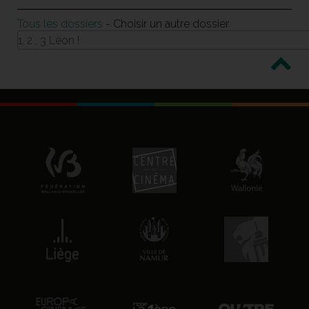
Tous les dossiers
- Choisir un autre dossier
1, 2 , 3 Léon !