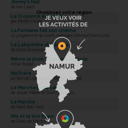
Jimmy's Hall
de Ken Loach
Choisissez votre région
La Croyance aux médias
par Michel Condé
La Fontaine fait son cinéma
un programme de courts métrages d’Arnaud Demuynck
Le Labyrinthe du silence
de Giulio Ricciarelli
Même la pluie - También la lluvia
d'Icíar Bollaín
Ma Frère
un film de Lise Akoka et Romane Gueret
Le Marchand de sable
de Jesper Møller et Sinem Sakaoglu
La Marche
de Nabil Ben Yadir
Mia et le lion blanc
de Gilles de Maistre