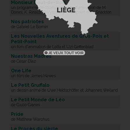
Monsieur Bout-de-Bois
un programme de courts métrages d'animation de M.
Donini, K. Rinaldi, D.Vysotskiy, J. Jaspaert et D. Snaddon
Nos patriotes
de Gabriel Le Bomin
Les Nouvelles Aventures de Gros-Pois et
Petit-Point
un film d'animation de Lotta et Uzi Geffenblad
Nuestras Madres
de César Diaz
One Life
un film de James Hawes
Le Petit Gruffalo
un dessin animé de Uwe Heidschötter et Johannes Weiland
Le Petit Monde de Léo
de Giulio Gianini
Pride
de Matthew Warchus
Le Procès du siècle