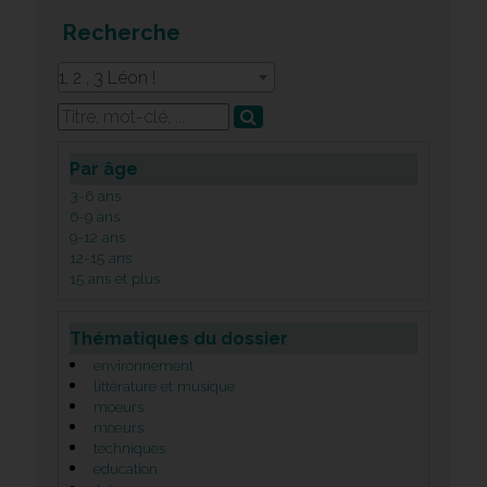
Recherche
1, 2 , 3 Léon !
Par âge
3-6 ans
6-9 ans
9-12 ans
12-15 ans
15 ans et plus
Thématiques du dossier
environnement
littérature et musique
moeurs
mœurs
techniques
éducation