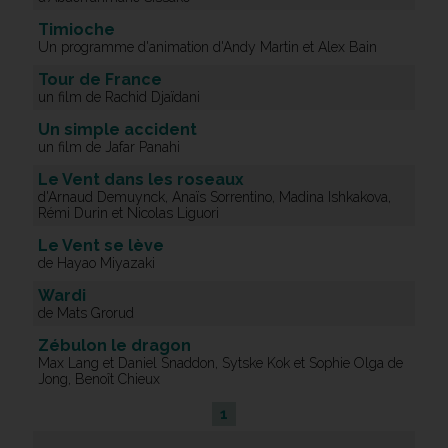
Timioche
Un programme d'animation d'Andy Martin et Alex Bain
Tour de France
un film de Rachid Djaïdani
Un simple accident
un film de Jafar Panahi
Le Vent dans les roseaux
d'Arnaud Demuynck, Anaïs Sorrentino, Madina Ishkakova,
Rémi Durin et Nicolas Liguori
Le Vent se lève
de Hayao Miyazaki
Wardi
de Mats Grorud
Zébulon le dragon
Max Lang et Daniel Snaddon, Sytske Kok et Sophie Olga de
Jong, Benoît Chieux
1