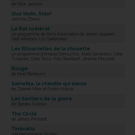
de Mick Jackson
Quo Vadis, Aïda?
Jasmila Zbanic
Le Rat scélérat
un programme de films d'animation de Jeroen Jaspaert,
Ned Wenlock, Uzi Geffenblad
Les Ritournelles de la chouette
un programme d'Arnaud Demuynck, Anaïs Sorrentino, Célia
Tisserant, Célia Tocco, Frits Standaert, Jérémie Mazurek
Rouge
de Farid Bentoumi
Sametka, la chenille qui danse
de Zdenek Miler et Fiodor Khitruk
Les Sentiers de la gloire
de Stanley Kubrick
The Circle
de James Ponsoldt
Timbuktu
d'Abderrahmane Sissako