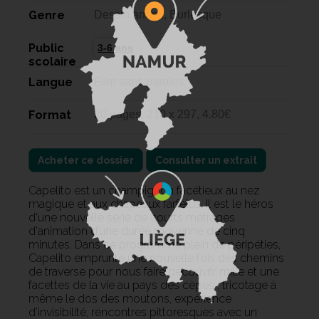
Genre
Dessin animé, Burlesque
Public
3-6 ans
scolaire
Langue
Film sans paroles
Format
20 pages, 210 x 297, 4.80€
Acheter ce dossier
Consulter un extrait
Capelito est un champignon facétieux au nez
magique et aux chapeaux farfelus. Il est le héros
d'une nouvelle série de courts métrages
d'animation d’une durée moyenne de cinq
minutes. Dans ce programme plein de péripéties,
Capelito emprunte une nouvelle fois des chemins
de traverse pour nous faire découvrir mille et une
facettes de la vie au pays des cèpes : tricotage à
même le dos des moutons, expérience
d’invisibilité, rencontres pittoresques avec un