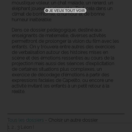
moustique voleur, un chat malade, un renard, un
éléphant joueur de clarinette… Tout cela dans un
climat de bonhomie, d’humour et de bonne
humeur inaltérable.
Dans ce dossier pédagogique, destiné aux
enseignants de maternelle, diverses activités
permettront de prolonger la vision du film avec les
enfants. On y trouvera entre autres des exercices
de verbalisation autour des histoires mises en
scène et des émotions ressenties au cours de la
projection mais aussi des séances d’explicitation
de certaines situations plus complexes, un
exercice de décodage d’émotions à partir des
expressions faciales de Capelito, ou encore une
activité invitant les enfants à un petit retour à la
réalité.
Tous les dossiers
- Choisir un autre dossier
1, 2 , 3 Léon !