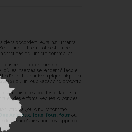
musiciens accordent leurs instruments,
Seule une petite luciole est un peu
le n’émet pas de lumière comme les
e à l'ensemble programme est
s
, où les insectes se rendent à l’école
lle d’insectes partie en pique-nique va
gicien
, où un loup vagabond présente
uatre histoires courtes et faciles à
nues des enfants, vécues ici par des
ation letton aujourd'hui renommé
Des Animaux, fous, fous, fous
ou
alité du travail d'animation sera apprécié