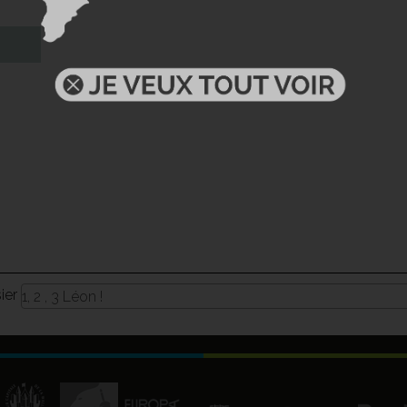
sier
1, 2 , 3 Léon !