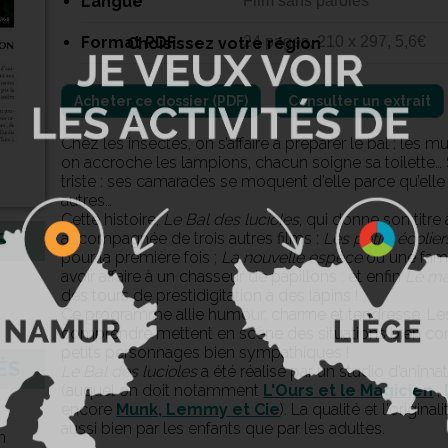
Langue
Film sans paroles
Format PDF
24 pages, 210 x 297, 5,6€
Choisissez votre région
Consulter un extrait
Chez les insectes, on s’affaire à préparer le bal : les 
on accroche les lampions, chacun soigne sa toilette… 
triste : ses camarades se moquent d’elle parce qu’el
autres…
Cette histoire,
Le Bal des lucioles
, qui donne son titr
accompagnée de trois autres films :
Les petits écolier
S
pour la première fois ;
La nouvelle espèce
où une fami
avoir affaire à un chasseur de papillons ; et enfin
Le ma
des tours de prestidigitation à des lapins !
Ce programme allie humour, charme et tendresse. Les q
comprendre mettent en scène des situations bien con
petits personnages bien sympathiques !
ÉS
Le Bal des lucioles
a été réalisé par un studio d’anim
(auquel on doit notamment
L'Ours et le Magicien
,
encore
Munk, Lemmy et Cie
). La qualité et l'origin
aussi bien par les enfants que par les adultes.
m