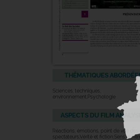
THÉMATIQUES ABORDÉE
Sciences, techniques,
environnement,Psychologie
ASPECTS DU FILM ANALYS
Réactions, émotions, point de vue des
spectateurs,Vérité et fiction,Sens du fil