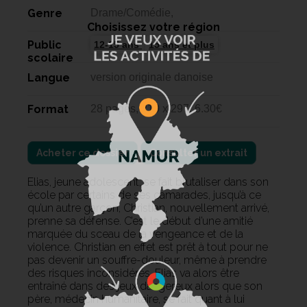
Genre
Drame/Comédie,
Choisissez votre région
Public
12-15 ans
15 ans et plus
scolaire
Langue
version originale danoise
Format
28 pages, 210 x 297, 6.30€
Acheter ce dossier
Consulter un extrait
Elias, jeune adolescent, se fait brutaliser dans son
école par certains de ses camarades, jusqu’à ce
qu’un autre garçon, Christian, nouvellement arrivé,
prenne sa défense. C’est le début d’une amitié
marquée du sceau de la vengeance et de la
violence. Christian en effet est prêt à tout pour ne
pas devenir un souffre-douleur, même à prendre
des risques inconsidérés. Elias va alors être
entraîné dans des jeux dangereux alors que son
père, médecin humanitaire, se fait quant à lui