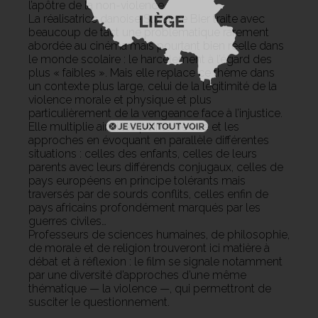
l’apôtre de la non-violence.
La réalisatrice danoise Suzanne Bier traite avec
beaucoup de tact une problématique rarement
abordée au cinéma mais pourtant bien réelle dans
le monde scolaire : le harcèlement à l’égard des
plus « faibles ». Mais elle replace ce thème dans
un contexte plus large, celui de la légitimité de la
violence morale et physique et plus
particulièrement de la vengeance face à l’injustice.
Elle multiplie ainsi les points de vue et les
approches en évoquant en parallèle différentes
situations : celles des enfants, celles de leurs
parents avec leurs différends conjugaux, celles de
pays européens en principe tolérants mais
traversés par de sourds conflits, celles enfin de
pays africains profondément marqués par les
guerres civiles…
Professeurs de sciences humaines, de philosophie,
de morale et de religion trouveront ici matière à
débat et à réflexion : le film se signale notamment
par une diversité d’approches d’une même
thématique — la violence —, qui permettront de
susciter le questionnement.