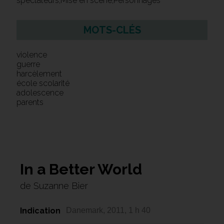
spectateurs,Mise en scène,Personnages
MOTS-CLÉS
violence
guerre
harcèlement
école scolarité
adolescence
parents
In a Better World
de Suzanne Bier
Indication
Danemark, 2011, 1 h 40