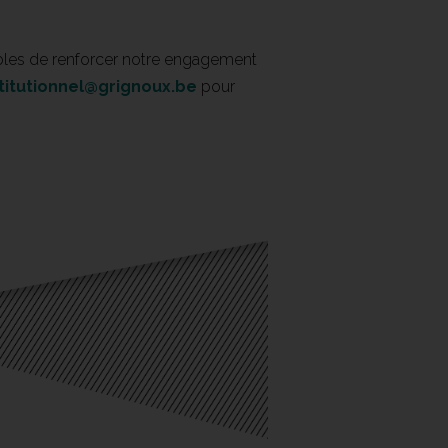
ibles de renforcer notre engagement
stitutionnel@grignoux.be
pour