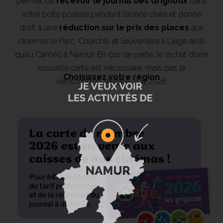
permet de
recevoir le journal des Grignoux
dans
votre boîte postale pendant l’année civile et donne
droit à une
réduction sur le prix des places
aux
cinémas le Parc, Churchill et Sauvenière à Liège ainsi
qu’au Caméo à Namur. En cas de perte, le rachat d’une
nouvelle carte est nécessaire, mais pas la
Choisissez votre région
réinscription. Validité 31.12.2026