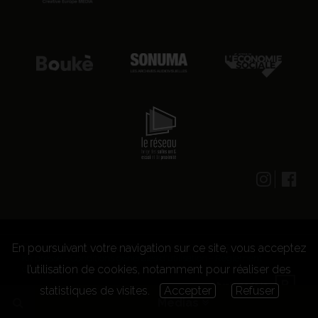
En poursuivant votre navigation sur ce site, vous acceptez
© 2026 CENTRE CULTUREL LES GRIGNOUX ASBL -
Kit presse
-
Conditions générales d'utilisation
-
Règlement
l’utilisation de cookies, notamment pour réaliser des
concours
statistiques de visites.
Accepter
Refuser
Medias
Medias