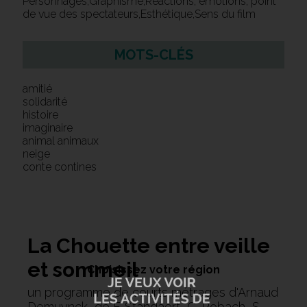
Personnages,Graphisme,Réactions, émotions, point
de vue des spectateurs,Esthétique,Sens du film
MOTS-CLÉS
amitié
solidarité
histoire
imaginaire
animal animaux
neige
conte contines
La Chouette entre veille
et sommeil
Choisissez votre région
un programme de courts métrages d'Arnaud
Demuynck, de F. Standaert, C. Robach, S.