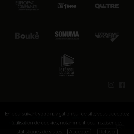
En poursuivant votre navigation sur ce site, vous acceptez
© 2026 CENTRE CULTUREL LES GRIGNOUX ASBL -
Kit presse
-
Conditions générales d'utilisation
-
Règlement
l’utilisation de cookies, notamment pour réaliser des
concours
statistiques de visites.
Accepter
Refuser