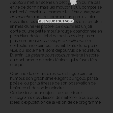
moutons
met en scène un petit garçon qui n’a pas
envie de dormir, mais les moutons qu’il compte se
mettent à envahir sa chambrette !
Une autre paire
de manches
montre comment un gamin a bien
des difficultés à enfiler ses vêtements qui semblent
animés d’une vie propre!
La moufle
est un joli
conte où une petite moufle rouge, abandonnée en
plein hiver devient l’abri de bestioles de plus en
plus nombreuses.
La soupe au caillou
va être
confectionnée par tous les habitants d’une petite
ville, qui, isolément, sont dépourvus de nourriture.
Et enfin,
La galette court toujours
revisite l’histoire
du bonhomme de pain d’épices qui refuse d’être
croqué.
Chacune de ces histoires se distingue par son
humour, son graphisme élégant ou rigolo, par sa
poésie, ou par la finesse de son observation de
l’enfance et de son imaginaire.
Ce dossier a pour objectif de fournir aux
enseignants des classes de maternelle quelques
idées d’exploitation de la vision de ce programme.