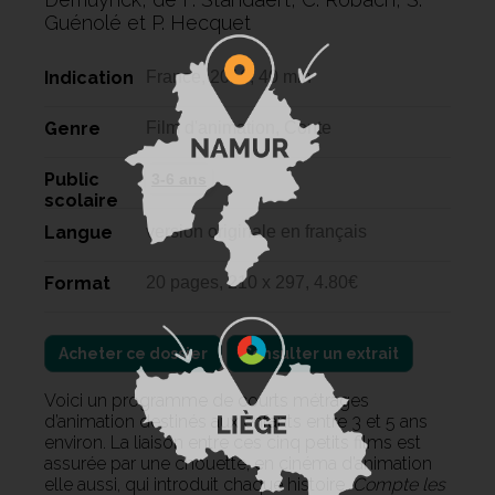
Guénolé et P. Hecquet
Indication
France, 2016, 40 min
Genre
Film d'animation, Conte
Public
3-6 ans
scolaire
Langue
version originale en français
Format
20 pages, 210 x 297, 4.80€
Acheter ce dossier
Consulter un extrait
Voici un programme de courts métrages
d’animation destinés aux enfants entre 3 et 5 ans
environ. La liaison entre ces cinq petits films est
assurée par une chouette, en cinéma d’animation
elle aussi, qui introduit chaque histoire.
Compte les