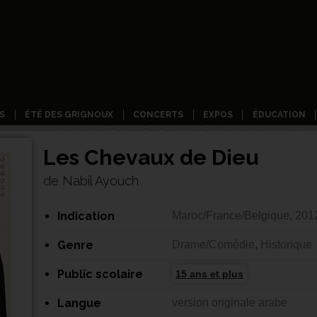
S
ÉTÉ DES GRIGNOUX
CONCERTS
EXPOS
ÉDUCATION
Les Chevaux de Dieu
de Nabil Ayouch
Indication
Maroc/France/Belgique, 201
Genre
Drame/Comédie, Historique
Public scolaire
15 ans et plus
Langue
version originale arabe