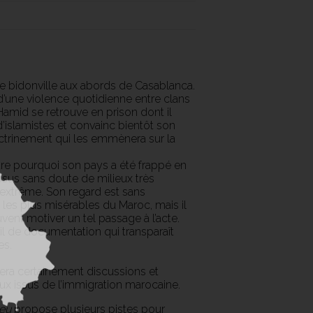
e bidonville aux abords de Casablanca.
 d’une violence quotidienne entre clans
Hamid se retrouve en prison dont il
d’islamistes et convainc bientôt son
octrinement qui les emmènera sur la
re pourquoi son pays a été frappé en
sus sans doute de milieux très
 extrême. Son regard est sans
s les plus misérables du Maroc, mais il
ent motiver un tel passage à l’acte.
il de documentation qui transparaît
es.
tera certainement discussions et
x issus de l’immigration marocaine.
ieu
propose plusieurs pistes pour