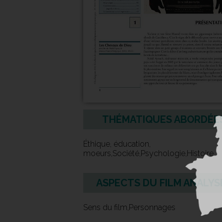
THÉMATIQUES ABORDÉE
Éthique, éducation,
moeurs,Société,Psychologie,Histoire
ASPECTS DU FILM ANALYS
Sens du film,Personnages