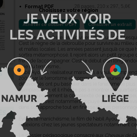
Format PDF
28 pages, 210 x 297, 5,6€
Choisissez votre région
Consulter un extrait
Yachine et son frère Hamid vivent dans un gigantesqu
C’est le règne de la débrouille pour survivre au milieu
et mafias locales. Les années passent jusqu’à ce que 
sortira métamorphosé. Il rejoint alors un petit groupe 
frère de l’accompagner. C’est le début d’un long end
voie du terrorisme…
Nabil Ayouch, réalisateur marocain, a voulu comprend
S
2003 par le terrorisme et comment des jeunes gens is
défavorisés ont pu basculer dans le fanatisme le plus
complaisance, et il n’hésite pas à montrer les quartier
souligne également la complexité des raisons qui peuv
Pour cela, il s’est notamment appuyé sur un long trava
dans son approche tout en finesse de ses personnag
ÉS
Évitant le manichéisme, le film de Nabil Ayouch susci
réflexions chez les jeunes spectateurs notamment ceu
Le dossier pédagogique consacré aux
Chevaux de D