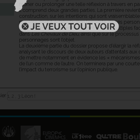
mener ou prolonger une telle réflexion à travers en par
Il comprend deux grandes parties. La première revient 
construction, sur les intentions qui sont vraisemblabl
manière dont il éclaire l’action terroriste de ses perso
simplificatrices, on mettra l’accent sur les multiples f
dans
Les Chevaux de Dieu
, ainsi que sur le processu
personnages sont l’objet.
La deuxième partie du dossier propose d’élargir la réf
analysant le discours de deux auteurs d’attentats aux
de mettre notamment en évidence les « mécanismes
de l’un comme de l’autre. On terminera par une courte r
l’impact du terrorisme sur l’opinion publique.
sier
1, 2 , 3 Léon !