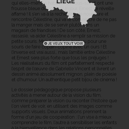
qui elles-mêmes habitent en sous-sol et ont une
frousse bleue des ours ! Un jour, Ernest se réveille
affamé ! Il s’en va à la recherche de nourriture et
rencontre Célestine, qui va le convaincre de ne pas
la manger mais de se servir plutôt dans un
magasin de friandises ! De son côté, Ernest,
rassasié, va aider Célestine à remplir sa mission de
petite souris. Mais il n’est pas bien vu pour une
souris de faire copain-copine avec un ours ! Et
l’inverse est vrai aussi… mais l’amitié entre Célestine
et Ernest sera plus forte que tous les préjugés !
Les réalisateurs du film ont parfaitement respecté
l’esprit de l’œuvre de Gabrielle Vincent et livrent un
dessin animé absolument mignon, plein de poésie
et d’humour. Un authentique petit bijou de cinéma !
Le dossier pédagogique propose plusieurs
activités à mener autour de la vision du film,
comme préparer la vision ou raconter l'histoire que
l'on vient de voir, en utilisant des images comme
supports visuels. Deux animations prennent la
forme d'un jeu de coopération : l'un vise à mieux
comprendre le film, l'autre à sensibiliser les enfants
à la bienveillance dans les relations personnelles.