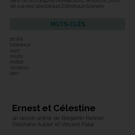
Sens du film,Graphisme,Réactions, émotions, point
de vue des spectateurs,Esthétique,Scénario
MOTS-CLÉS
amitié
tolérance
ours
souris
métier
vocation
faim
Ernest et Célestine
un dessin animé de Benjamin Renner,
Stéphane Aubier et Vincent Patar