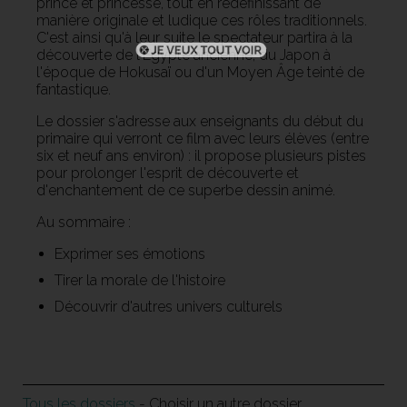
prince et princesse, tout en redéfinissant de
manière originale et ludique ces rôles traditionnels.
C'est ainsi qu'à leur suite le spectateur partira à la
découverte de l'Egypte ancienne, du Japon à
l'époque de Hokusaï ou d'un Moyen Âge teinté de
fantastique.
Le dossier s'adresse aux enseignants du début du
primaire qui verront ce film avec leurs élèves (entre
six et neuf ans environ) : il propose plusieurs pistes
pour prolonger l'esprit de découverte et
d'enchantement de ce superbe dessin animé.
Au sommaire :
Exprimer ses émotions
Tirer la morale de l'histoire
Découvrir d'autres univers culturels
Tous les dossiers
- Choisir un autre dossier