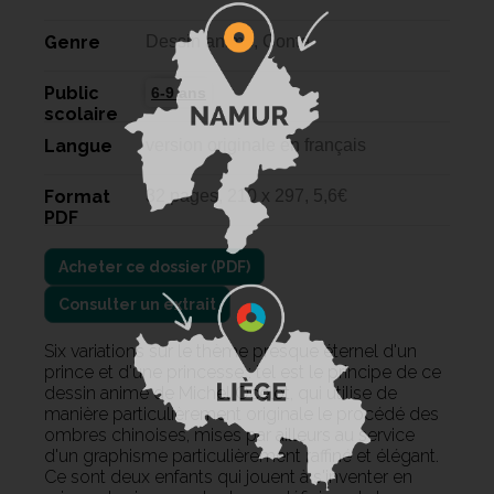
Genre
Dessin animé, Conte
Public
6-9 ans
scolaire
Langue
version originale en français
Format
32 pages, 210 x 297, 5,6€
PDF
Consulter un extrait
Six variations sur le thème presque éternel d'un
prince et d'une princesse : tel est le principe de ce
dessin animé de Michel Ocelot, qui utilise de
manière particulièrement originale le procédé des
ombres chinoises, mises par ailleurs au service
d'un graphisme particulièrement raffiné et élégant.
Ce sont deux enfants qui jouent à s'inventer en