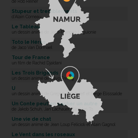
de Rob Reiner
Stupeur et tremblements
d’Alain Corneau
Le Tableau
un dessin animé de Jean-François Laguionie
Toto le Héros
de Jaco Van Dormael
Tour de France
un film de Rachid Djaïdani
Les Trois Brigands
un dessin animé de Hayo Freitag
U
un dessin animé de Grégoire Solotareff et Serge Elisssalde
Un Conte peut en cacher un autre
de Jakob Schuh, Jan Lachauer, Bin-Han To
Une vie de chat
un dessin animé de Jean Loup Felicioli et Alain Gagnol
Le Vent dans les roseaux