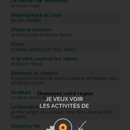
Le Secret de Terabithia
de Gabor Csupo
Shakespeare in Love
de John Madden
Shaun le mouton
de Mark Burton et Richard Starzak
Shrek
d’Andrew Adamson et Vicky Jenson
Si le vent soulève les sables
de Marion Hänsel
Simenon au cinéma
à propos de Panique de Julien Duvivier et de Monsieur Hire
de Patrice Leconte
Sindbad
Choisissez votre région
un dessin animé de Karel Zeman
La Sorcière dans les airs
de Max Lang et Jan Lachauer, Alicja Björk Jaworski, Nils
Skapans
Stand by Me