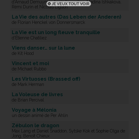
d'Arnaud Demuynck, Anaïs Sorrentino, Madina Ishkakova,
Rémi Durin et Nicolas Liguori
La Vie des autres (Das Leben der Anderen)
de Florian Henckel von Donnersmarck
La Vie est un long fleuve tranquille
d'Étienne Chatiliez
Viens danser… sur la lune
de Kit Hood
Vincent et moi
de Michael Rubbo
Les Virtuoses (Brassed off)
de Mark Herman
La Voleuse de livres
de Brian Percival
Voyage à Mélonia
un dessin animé de Per Ahlin
Zébulon le dragon
Max Lang et Daniel Snaddon, Sytske Kok et Sophie Olga de
Jong, Benoît Chieux