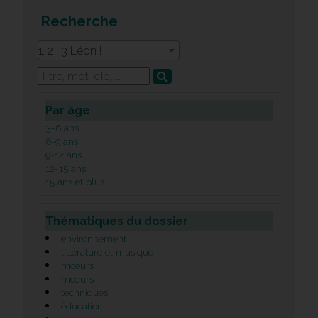
Recherche
1, 2 , 3 Léon !
Par âge
3-6 ans
6-9 ans
9-12 ans
12-15 ans
15 ans et plus
Thématiques du dossier
environnement
littérature et musique
moeurs
mœurs
techniques
éducation