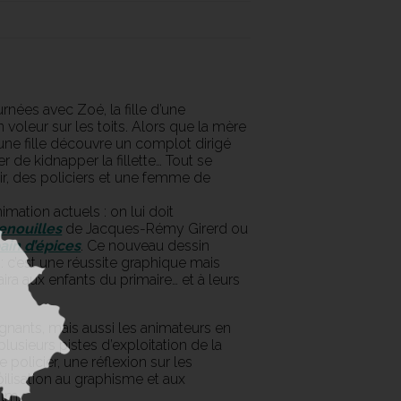
rnées avec Zoé, la fille d’une
 voleur sur les toits. Alors que la mère
une fille découvre un complot dirigé
r de kidnapper la fillette… Tout se
ir, des policiers et une femme de
mation actuels : on lui doit
enouilles
de Jacques-Rémy Girerd ou
ain d’épices
. Ce nouveau dessin
 c’est une réussite graphique mais
ira aux enfants du primaire… et à leurs
ignants, mais aussi les animateurs en
lusieurs pistes d’exploitation de la
policier, une réflexion sur les
ilisation au graphisme et aux
ilm.