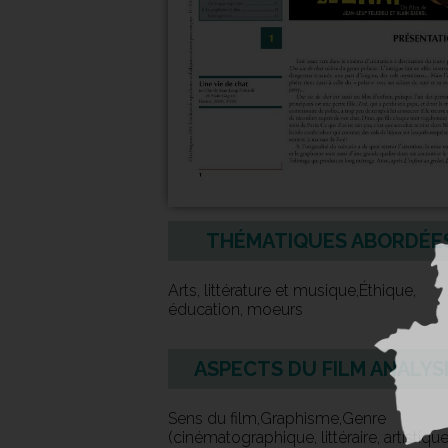
THÉMATIQUES ABORDÉE
Arts, littérature et musique,Éthique,
éducation, moeurs
ASPECTS DU FILM ANALYS
Sens du film,Graphisme,Genre
(cinématographique, littéraire, artistique