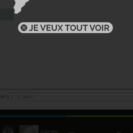
sier
1, 2 , 3 Léon !