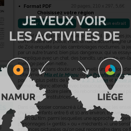
Format PDF
20 pages, 210 x 297, 5,6€
Choisissez votre région
Consulter un extrait
Un chat mène une double vie secrète : il passe ses jou
commissaire de police, mais, la nuit, il accompagne un
de Zoé enquête sur les cambriolages nocturnes, la je
par un autre truand, bien plus dangereux, qui va essaye
complique avec un chat, des bandits, un monte-en-l’a
ménage pas bien nette…
Folimage est sans doute un des meilleurs studios d’ani
S
notamment
Mia et le Migou
ou
La Prophétie des gr
pour les plus petits de la série
1, 2, 3, Léon
et
Mélie p
animé est donc attendu avec beaucoup d’impatience :
surtout une histoire pleine de rebondissements qui pla
instituteurs et institutrices.
Dans ce dossier consacré à
Une vie de chat
, les ense
ÉS
charge d’enfants entre 6 et 10 ans environ, trouveront p
vision du film, parmi lesquelles une approche du genre 
personnages (« gentils » ou « méchants »), une sensib
)
influences picturales qu'on peut reconnaître dans ce f