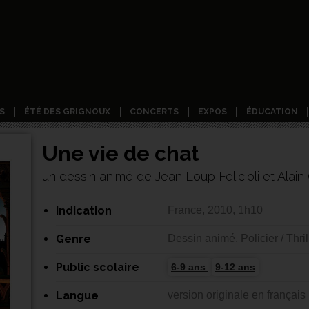
S
ÉTÉ DES GRIGNOUX
CONCERTS
EXPOS
ÉDUCATION
Une vie de chat
un dessin animé de Jean Loup Felicioli et Alain
Indication
France, 2010, 1h10
Genre
Dessin animé, Policier / Thril
Public scolaire
6-9 ans
9-12 ans
Langue
version originale en français