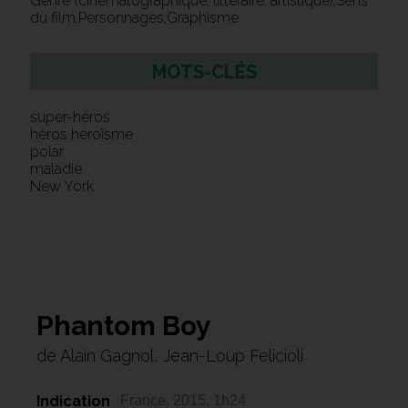
Genre (cinématographique, littéraire, artistique),Sens
du film,Personnages,Graphisme
MOTS-CLÉS
super-héros
héros héroïsme
polar
maladie
New York
Phantom Boy
de Alain Gagnol, Jean-Loup Felicioli
Indication
France, 2015, 1h24