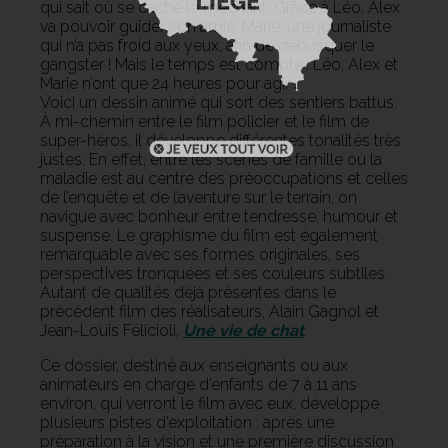
qui sait où se cache le méchant. Grâce à Léo, Alex
va pouvoir guider son amie, Marie, une journaliste
qui n’a pas froid aux yeux, afin de débusquer le
gangster ! Mais le temps est compté : Léo, Alex et
Marie n’ont que 24 heures pour agir !
Voici un dessin animé qui sort des sentiers battus.
À mi-chemin entre le film policier et le film de
super-héros, il développe différentes tonalités très
justes. En effet, entre les scènes de famille où la
maladie est au centre des préoccupations et celles
de l’enquête et de l’aventure sur le terrain, on
navigue avec bonheur entre tendresse, humour et
suspense. Le graphisme du film est également
remarquable avec ses formes originales, ses
perspectives tronquées et ses couleurs subtiles.
Autant de qualités déjà présentes dans le
précédent film des réalisateurs, Alain Gagnol et
Jean-Louis Félicioli,
Une vie de chat
.
Ce dossier, destiné aux enseignants ou aux
animateurs en charge d’enfants de 7 à 11 ans
environ, qui verront le film avec eux, développe
plusieurs pistes d’exploitation : après une
préparation à la vision et une première discussion