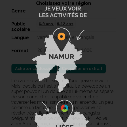
Choisissez votre région
Genre
Dessin animé, Aventures
Public
6-9 ans
9-12 ans
scolaire
Langue
version originale en français
Format
20 pages, 210 x 297, 4.80€
Acheter ce dossier
Consulter un extrait
Léo a onze ans et il souffre d’une grave maladie.
Mais, depuis qu’il est à l’hôpital, il a développé un
super pouvoir ! Un double de lui-même se sépare
de son corps et est capable de voler et de
traverser les murs, sans être vu ni entendu, un peu
comme un fantôme. Ce super pouvoir va se
révéler très utile au moment où un gangster
défiguré menace de détruire New York ! Léo va
aider Alex Tanguy, un policier hospitalisé lui aussi,