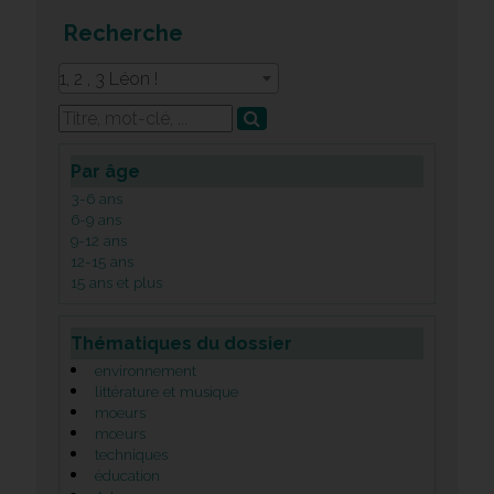
Recherche
1, 2 , 3 Léon !
Par âge
3-6 ans
6-9 ans
9-12 ans
12-15 ans
15 ans et plus
Thématiques du dossier
environnement
littérature et musique
moeurs
mœurs
techniques
éducation