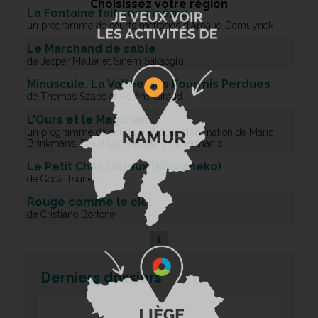
Choisissez votre région
La Fontaine fait son cinéma
un programme de courts métrages d’Arnaud Demuynck
Le Marchand de sable
de Jesper Møller et Sinem Sakaoglu
Minuscule. La Vallée des Fourmis Perdues
de Thomas Szabo et Hélène Giraud
L'Ours et le Magicien
un programme de courts métrages d’animation de Maris
Brinkmans, Evald Lacis et Janis Cimermanis
Le Petit Chat curieux (Komaneko)
de Goda Tsuneo
Rouge comme le ciel
de Cristiano Bortone
1
Derniers dossiers