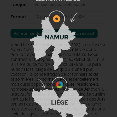
Langue
Version originale allemande
Format
40 pages, 210 x 297, 7.80€
Acheter ce dossier
Consulter un extrait
Grand Prix au festival de Cannes 2023,
The Zone of
Interest,
de Jonathan Glazer, décrit la vie d’une
famille : le père, la mère, les cinq enfants. Nous
sommes en Pologne, en 1943 (au début du film), à
la lisière du camp d’Auschwitz Birkenau. Le père,
Rudolf Höss, dirige ce camp qui a une triple
vocation : la concentration de prisonniers et de
prisonnières (personnes juives essentiellement,
mais aussi opposant·e·s politiques, résistant·e·s,
homosexuel·le·s, Tziganes, Témoins de Jehovah...),
le travail forcé et la mise à mort. L’originalité du film
tient au fait que la réalité de la destruction des Juifs
par les nazis reste perpétuellement hors-champ,
mais elle est néanmoins perceptible par toute une
série de signes. Le film met ainsi en scène « le