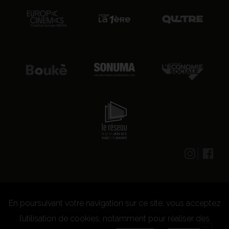
En poursuivant votre navigation sur ce site, vous acceptez
© 2026 CENTRE CULTUREL LES GRIGNOUX ASBL -
Kit presse
-
Conditions générales d'utilisation
-
Règlement
l’utilisation de cookies, notamment pour réaliser des
concours