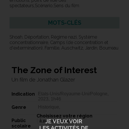
émotions, point de vue des
spectateurs,Scénario,Sens du film
MOTS-CLÉS
Shoah, Déportation, Régime nazi, Système
concentrationnaire, Camps (de concentration et
d'extermination), Famille, Auschwitz, Jardin, Bourreau
The Zone of Interest
Un film de Jonathan Glazer
Indication
Etats-Unis/Royaume-Uni/Pologne,
2023, 1h46
Genre
Historique,
Choisissez votre région
Public
à partir de 15 ans
scolaire