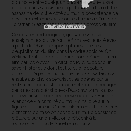
contraste entre quelqu’un qui se verse une tasse
de café dans sa cuisine et quelqu’un en train d’être
assassiné de l’autre côté du mur, la coexistence de
ces deux extrêmes », selon les termes mêmes de
Jonathan Glazer dans le dossier de presse du film.
Ce dossier pédagogique, qui s’adresse aux
enseignant·e·s qui verront le film avec leurs élèves
à partir de 16 ans, propose plusieurs pistes
d’exploitation du film dans le cadre scolaire. On
vérifiera tout d’abord la bonne compréhension du
film par les élèves. En effet, celle-ci suppose un
savoir historique dont tout le public scolaire
potentiel n’a pas la même maîtrise. On s’attachera
ensuite aux choix scénaristiques opérés par le
réalisateur-scénariste qui permettront de dégager
certaines caractéristiques d’Auschwitz mais aussi
de revenir sur le concept développé par Hannah
Arendt de «la banalité du mal » ainsi que sur la
figure du bourreau. On examinera ensuite plusieurs
éléments de mise en scène du film. Le dossier se
clôturera sur une invitation à réfléchir à la
représentation de la Shoah au cinéma.