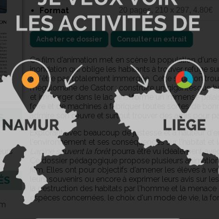
Format
20 pages, 210 x 297, 4.80€
Acheter ce dossier
Consulter un extrait
Ce film d'animation met en scène la population d'une 
inondation qui oblige les habitants à trouver refuge sur 
à n'être pas totalement immergée. Cette situation trou
mégalomane de Castor : construire un gigantesque ba
et immerger dans le lac ainsi formé un immense palai
foire et de machines à fabriquer toutes sortes de bo
admire son œuvre et surtout trouver des amis pour p
S
Explorant avec beaucoup de justesse et à hauteur d'e
l'environnement et ses conséquences sur l'habitat et 
œurs
Lapine sauvent la forêt
pourra être vu idéalement avec
Ce dossier pédagogique propose plusieurs animations
film. Elles ont pour objectifs d'amener les élèves à ver
ÉS
leurs souvenirs ou encore à exprimer leurs avis sur le
la destruction des habitats par l'homme et la menace qu
espèces concernées, le choix d'un mode de vie, la for
lm