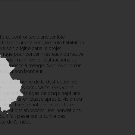
forêt confrontée à une terrible
le toit d'une tanière, la seule habitation
ve son origine dans le projet
rrage pour contenir les eaux du fleuve
s sous-marin rempli d'attractions de
nnes choses à manger. Son rêve : qu'on
artager son bonheur …
nfants le thème de la destruction de
la vie de ses occupants,
Renard et
 des enfants âgés de cinq à sept ans.
 à mener en classe après la vision du
baliser leurs émotions, à structurer
s questions abordées : les inondations,
'il fait peser sur la survie des
ce de l'amitié…