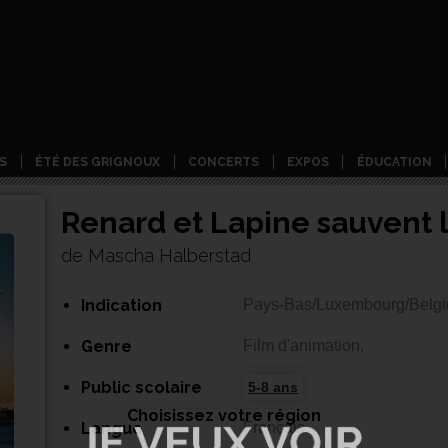
S
ÉTÉ DES GRIGNOUX
CONCERTS
EXPOS
ÉDUCATION
Renard et Lapine sauvent l
de Mascha Halberstad
Indication
Pays-Bas/Luxembourg/Belgi
Genre
Film d'animation,
Public scolaire
5-8 ans
Choisissez votre région
Langue
Français