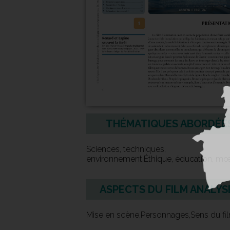
THÉMATIQUES ABORDÉE
Sciences, techniques,
environnement,Éthique, éducation, m
ASPECTS DU FILM ANALYS
Mise en scène,Personnages,Sens du fi