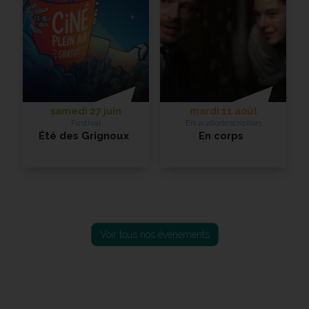
samedi 27 juin
mardi 11 août
Festival
En audiodescription
Été des Grignoux
En corps
En savoir +
En savoir +
Voir tous nos événements