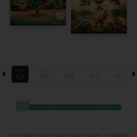
Sam
Dim
Lun
Mar
Ven
08
09
10
11
07
Prochaine mise en ligne des séances : vendredi