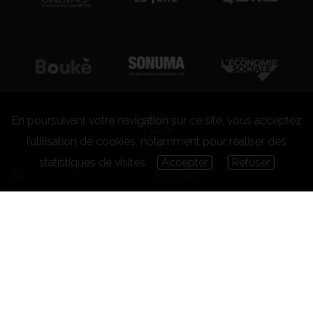
En poursuivant votre navigation sur ce site, vous acceptez
l’utilisation de cookies, notamment pour réaliser des
statistiques de visites.
Accepter
Refuser
Medias
© 2026 CENTRE CULTUREL LES GRIGNOUX ASBL -
Kit presse
-
Conditions générales d'utilisation
-
Règlement
concours