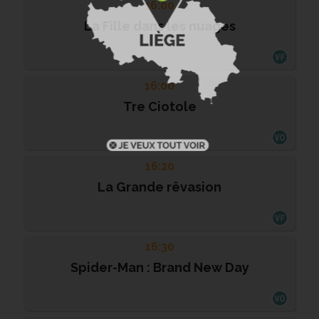
16:00
La Fille dans les nuages
16:00
Tre Ciotole
16:20
La Grande rêvasion
16:30
Spider-Man : Brand New Day