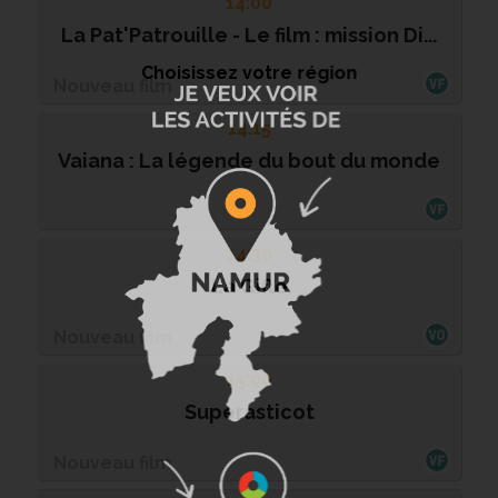
14:00
La Pat'Patrouille - Le film : mission Di...
Choisissez votre région
Nouveau film
14:15
Vaiana : La légende du bout du monde
14:30
La Gifle
Nouveau film
15:00
Superasticot
Nouveau film