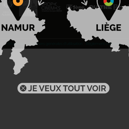
BL -
Kit presse
-
Conditions générales d'utilisation
-
Règlement concours