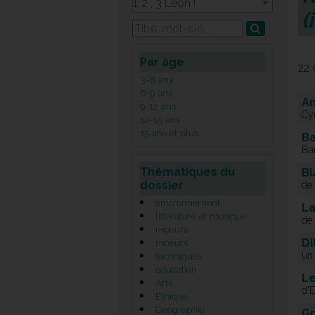
1, 2 , 3 Léon !
(
Par âge
22 
3-6 ans
6-9 ans
An
9-12 ans
Cyr
12-15 ans
15 ans et plus
Ba
Ba
Thématiques du
Bl
dossier
de
environnement
La
littérature et musique
de 
moeurs
Di
mœurs
un 
techniques
éducation
Le
Arts
d'
Ethique
Géographie
G