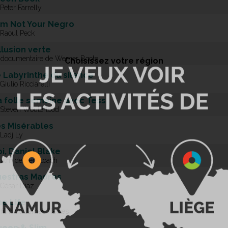
Peter Farrelly
Am Not Your Negro
 Raoul Peck
Illusion verte
 documentaire de Werner Boote
Choisissez votre région
 Labyrinthe du silence
Giulio Ricciarelli
 folle semaine avec Tess
 Steven Wouterlood
s Misérables
 Ladj Ly
i, Daniel Blake
 film de Ken Loach
estras Madres
 César Diaz
e Life
 film de James Hawes
een & Slim