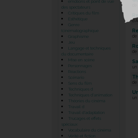
émotions et point de vue
de
des spectateurs
Critiques du film
R
Esthétique
d'A
Genre
Re
(cinématographique
de
Graphisme
Jeu
R
Langage et techniques
de
du documentaire
Mise en scène
S
Personnages
un
Réactions
Th
Scénario
de
Sens du film
Techniques d
Un
Techniques d'animation
un 
Théories du cinéma
Travail d
Travail d'adaptation
Trucages et effets
spéciaux
Vocabulaire du cinéma
Vérité et fiction