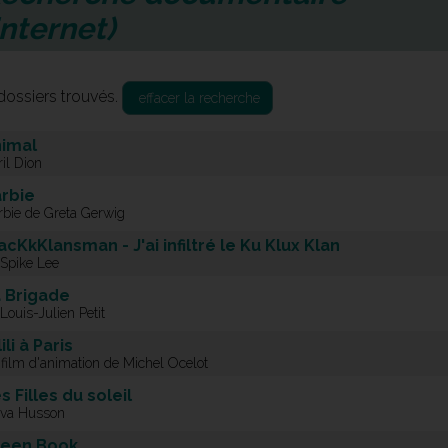
internet)
dossiers trouvés.
effacer la recherche
imal
il Dion
rbie
rbie de Greta Gerwig
acKkKlansman - J'ai infiltré le Ku Klux Klan
 Spike Lee
 Brigade
Louis-Julien Petit
lili à Paris
film d'animation de Michel Ocelot
s Filles du soleil
Eva Husson
reen Book