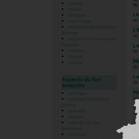
Histoire
de 
Médias
I 
Politique
de
Psychologie
Recherche documentaire
L'
(Internet)
un
Recherche documentaire
(internet)
Le
Sciences
de 
Société
Ma
Éthique
de
Le
Aspects du film
de
analysés
Mo
artistique)
un
artistique)Théories du
cinéma
Nu
gestuelle
de
littéraire
point de vue des
On
spectateurs
un
émotions
Qu