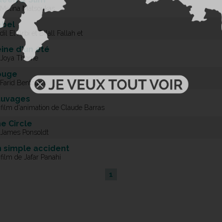
 Melina Matsoukas
ebel
dil El Arbi et Bilall Fallah et
ine d'un été
 Joya Thome
ouge
 Farid Bentoumi
auvages
 film d'animation de Claude Barras
e Circle
 James Ponsoldt
 simple accident
film de Jafar Panahi
1