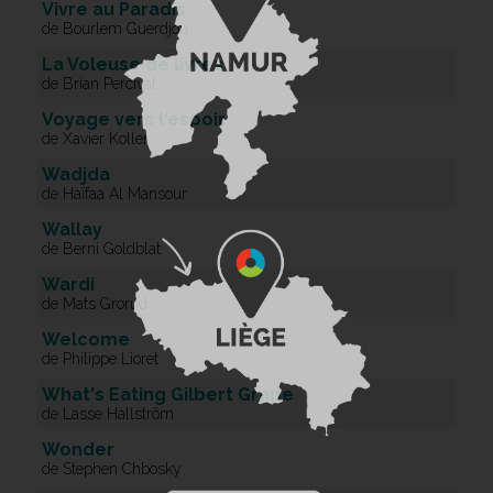
Vivre au Paradis
de Bourlem Guerdjou
La Voleuse de livres
de Brian Percival
Voyage vers l'espoir
de Xavier Koller
Wadjda
de Haïfaa Al Mansour
Wallay
de Berni Goldblat
Wardi
de Mats Grorud
Welcome
de Philippe Lioret
What's Eating Gilbert Grape
de Lasse Hallström
Wonder
de Stephen Chbosky