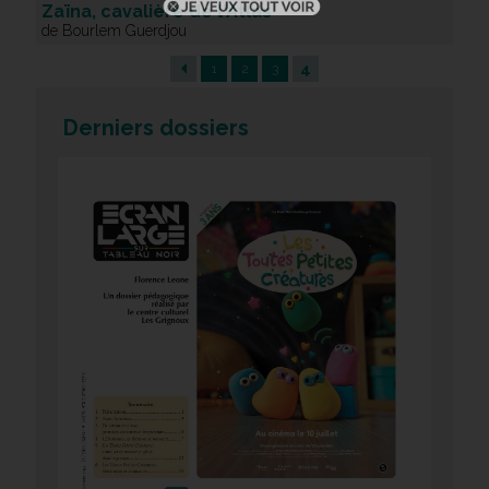
Zaïna, cavalière de l'Atlas
de Bourlem Guerdjou
4
1
2
3
Derniers dossiers