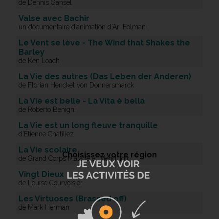
de Dennis Gansel
Valse avec Bachir
un documentaire d’animation d’Ari Folman
Le Vent se lève - The Wind that Shakes the
Barley
de Ken Loach
La Vie des autres (Das Leben der Anderen)
de Florian Henckel von Donnersmarck
La Vie est belle - La Vita è bella
de Roberto Benigni
La Vie est un long fleuve tranquille
d'Étienne Chatiliez
La Vie scolaire
Choisissez votre région
de Grand Corps Malade et Mehdi Idir
Vingt Dieux
de Louise Courvoisier
Les Virtuoses (Brassed off)
de Mark Herman