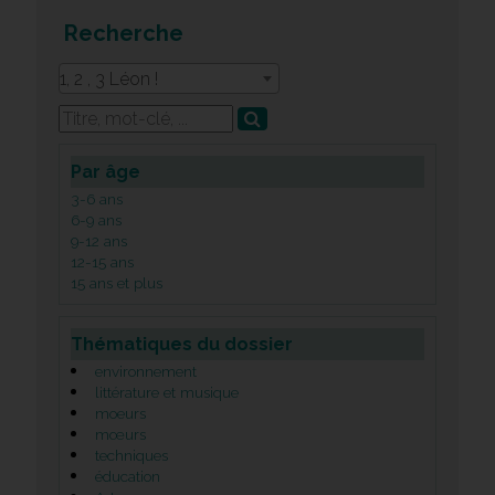
Recherche
1, 2 , 3 Léon !
Par âge
3-6 ans
6-9 ans
9-12 ans
12-15 ans
15 ans et plus
Thématiques du dossier
environnement
littérature et musique
moeurs
mœurs
techniques
éducation