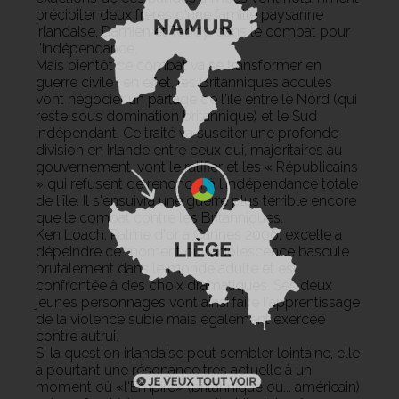
précipiter deux frères d'une famille paysanne
irlandaise, Damien et Teddy, dans le combat pour
l'indépendance.
Mais bientôt ce combat va se transformer en
guerre civile : en effet, les Britanniques acculés
vont négocier un partage de l'île entre le Nord (qui
reste sous domination britannique) et le Sud
indépendant. Ce traité va susciter une profonde
division en Irlande entre ceux qui, majoritaires au
gouvernement, vont le ratifier et les « Républicains
» qui refusent de renoncer à l'indépendance totale
de l'île. Il s'ensuivra une guerre plus terrible encore
que le combat contre les Britanniques.
Ken Loach, Palme d'or à Cannes 2006, excelle à
dépeindre ce moment où l'adolescence bascule
brutalement dans le monde adulte et est
confrontée à des choix dramatiques. Ses deux
jeunes personnages vont ainsi faire l'apprentissage
de la violence subie mais également exercée
contre autrui.
Si la question irlandaise peut sembler lointaine, elle
a pourtant une résonance très actuelle à un
moment où «l'Empire» (britannique ou... américain)