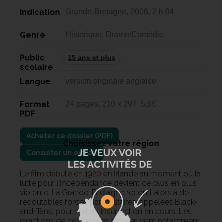
Indication
Grande-Bretagne, 2006, 2 h 04
Genre
Historique, Drame/Comédie
Public
15 ans et plus
scolaire
Langue
version originale anglaise
Format
24 pages, 210 x 297, 5,6€
PDF
Choisissez votre région
Consulter un extrait
Le film débute en 1920 en Irlande au moment où la
lutte pour l'indépendance devient de plus en plus
violente. La Grande-Bretagne recourt alors à de
redoutables forces paramilitaires, appelées Black-
and-Tans, pour mater l'insurrection en cours. Les
exactions de ces bandes armées vont notamment