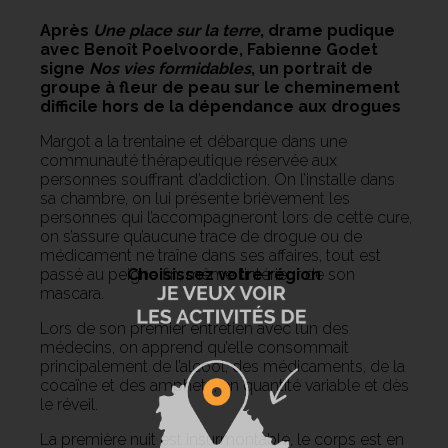
Après
Une place sur la terre
, drame pudique
avec Benoît Poelvoorde, Fabienne Godet
signe
Nos vies formidables
, un portrait de
groupe à fleur de peau sur le cheminement
difficile hors de la dépendance aux drogues
Margot a la trentaine et débarque dans une
communauté thérapeutique réservée aux
personnes souffrant d’addiction. On l’installe dans
sa chambre, on lui présente brièvement les
personnes qui l’accompagneront lors de cette cure,
on s’assure qu’aucune trace de drogue ou de
médicament ne traîne dans ses affaires, tout est
Choisissez votre région
passé au peigne fin, même l’intérieur de son
mascara.
Lors de son premier entretien avec l’un des
médecins, on apprend qu’elle consommait
principalement de l’alcool, des médicaments, de la
cocaïne et des amphets, en quantité variable et dès
le réveil.
La première nuit est insurmontable, le corps est en