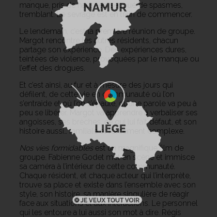
manque, pris de nausées, secoué de spasmes,
tremblant. Le sevrage est en train de commencer.
Le lendemain, c’est la première réunion de groupe.
Margot rencontre les autres résidents, chacun
partage son expérience. Des expériences dures,
teintées de violence, provoquées par le manque ou
l’effet des drogues.
Et c’est ainsi, au fur et à mesure des jours qui
défilent, de cette vie en communauté où l’on
s’entraide et où l’on s’épaule, qu’une parole va peu à
peu se libérer. Margot va apprendre à verbaliser ses
angoisses, ses brèches, ce qui lui fait défaut, et son
histoire aussi… familiale et forcément complexe.
Nos vies formidables
est un magnifique film de
groupe. Fabienne Godet met en scène et immisce
sa caméra à l’intérieur de cette communauté.
Chaque résident, et chaque acteur qui l’interprète,
trouve sa place et existe dans l’ensemble avec son
style, son histoire, sa manière singulière de réagir
face aux situations et aux interactions. Le personnel
qui les entoure a lui aussi son mot à dire. Régis