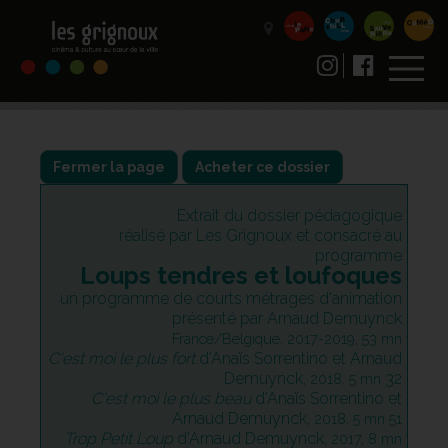
Fermer la page
Acheter ce dossier
Extrait du dossier pédagogique
réalisé par Les Grignoux et consacré au
programme
Loups tendres et loufoques
un programme de courts métrages d'animation
présenté par Arnaud Demuynck
France/Belgique, 2017-2019, 53 mn
C'est moi le plus fort
d'Anaïs Sorrentino et Arnaud
Demuynck,
32
2018, 5 mn
C'est moi le plus beau
d'Anaïs Sorrentino et
Arnaud Demuynck,
2018, 5 mn 51
Trop Petit Loup
d'Arnaud Demuynck,
2017, 8 mn