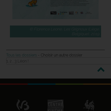
© Florence Leone, Les Grignoux (Liège,
Belgique), 2019.
Tous les dossiers
- Choisir un autre dossier
1, 2 , 3 Léon !