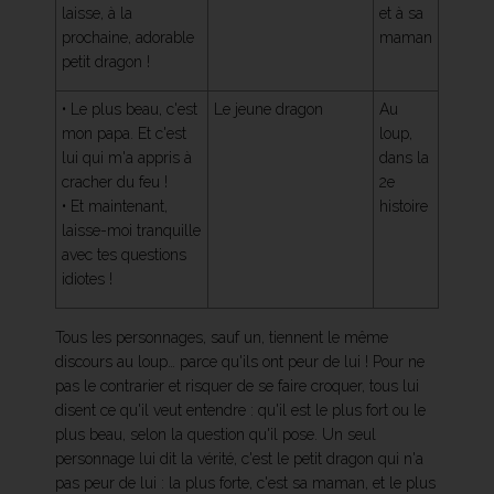
laisse, à la
et à sa
prochaine, adorable
maman
petit dragon !
• Le plus beau, c'est
Le jeune dragon
Au
mon papa. Et c'est
loup,
lui qui m'a appris à
dans la
cracher du feu !
2e
• Et maintenant,
histoire
laisse-moi tranquille
avec tes questions
idiotes !
Tous les personnages, sauf un, tiennent le même
discours au loup… parce qu'ils ont peur de lui ! Pour ne
pas le contrarier et risquer de se faire croquer, tous lui
disent ce qu'il veut entendre : qu'il est le plus fort ou le
plus beau, selon la question qu'il pose. Un seul
personnage lui dit la vérité, c'est le petit dragon qui n'a
pas peur de lui : la plus forte, c'est sa maman, et le plus