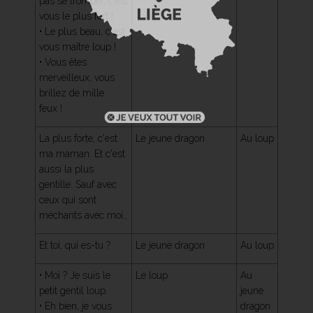
pas se tromper, c'est
vous le plus fort !
• Le plus beau, c'est
vous maître loup !
• Vous êtes
merveilleux, vous
brillez de mille
feux !
La plus forte, c'est
Le jeune dragon
Au loup
ma maman. Et c'est
aussi la plus
gentille. Sauf avec
ceux qui sont
méchants avec moi…
Et toi, qui es-tu ?
Le jeune dragon
Au loup
• Moi ? Je suis le
Le loup
Au
petit gentil loup.
jeune
• Eh bien, je vous
dragon