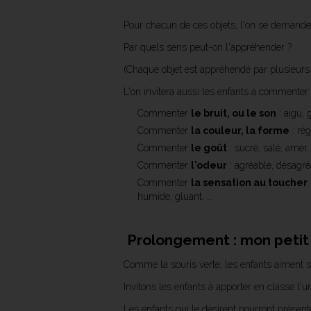
Pour chacun de ces objets, l'on se demandera 
Par quels sens peut-on l'appréhender ?
(Chaque objet est appréhendé par plusieurs se
L'on invitera aussi les enfants à commenter 
Commenter
le bruit, ou le son
: aigu, 
Commenter
la couleur, la forme
: rég
Commenter
le goût
: sucré, salé, amer,
Commenter
l'odeur
: agréable, désagréa
Commenter
la sensation au toucher
humide, gluant, …
Prolongement : mon petit
Comme la souris verte, les enfants aiment so
Invitons les enfants à apporter en classe l'un
Les enfants qui le désirent pourront présente