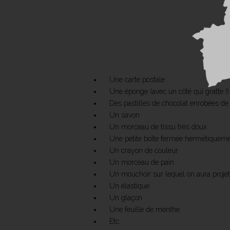
Une carte postale
Une éponge (avec un côté qui gratte !)
Des pastilles de chocolat enrobées de
Un savon
Un morceau de tissu très doux
Une petite boîte fermée hermétiquemen
Un crayon de couleur
Un morceau de pain
Un mouchoir sur lequel on aura proje
Un élastique
Un glaçon
Une feuille de menthe
Etc.