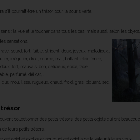
s'il pourrait être un trésor pour la souris verte.
ns : la vue et le toucher dans tous les cas, mais aussi, selon les objets, l
les sensations.
grave, sourd, fort, faible, strident, doux, joyeux, mélodieux…
ulier, irrégulier, droit, courbe, mat, brillant, clair, foncé, …
 doux, fort, mauvais, bon, délicieux, épicé, fade, …
ble, parfumé, délicat, …
: dur, mou, lisse, rugueux, chaud, froid, gras, piquant, sec,
 trésor
uvent collectionner des petits trésors, des petits objets qui ont beaucoup
 de leurs petits trésors.
r cet objet et expliquer pourquoi cet objet a de la valeur à leurs yeux.