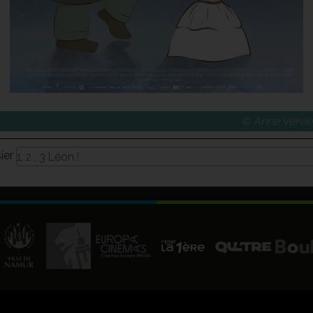
© Anne Vervier
sier
1, 2 , 3 Léon !