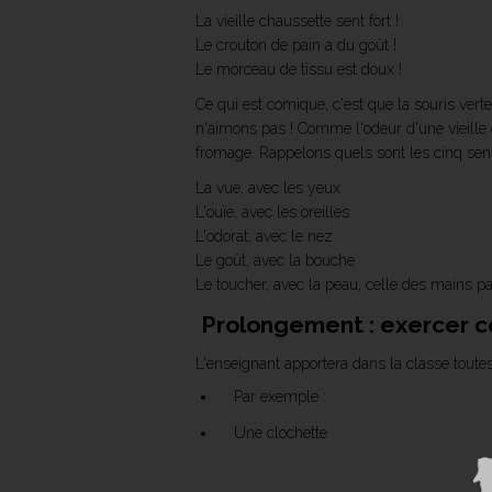
La vieille chaussette sent fort !
Le crouton de pain a du goût !
Le morceau de tissu est doux !
Ce qui est comique, c'est que la souris vert
n'aimons pas ! Comme l'odeur d'une vieille
fromage. Rappelons quels sont les cinq sens
La vue, avec les yeux
L'ouïe, avec les oreilles
L'odorat, avec le nez
Le goût, avec la bouche
Le toucher, avec la peau, celle des mains pa
Prolongement : exercer ce
L'enseignant apportera dans la classe toutes
Par exemple :
Une clochette