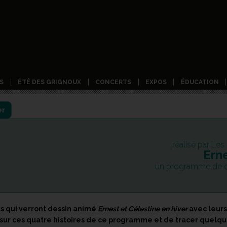
S
ÉTÉ DES GRIGNOUX
CONCERTS
EXPOS
ÉDUCATION
er
réalisé par Le
Erne
un programme de c
ts qui verront dessin animé
Ernest et Célestine en hiver
avec leurs 
 sur ces quatre histoires de ce programme et de tracer quelqu