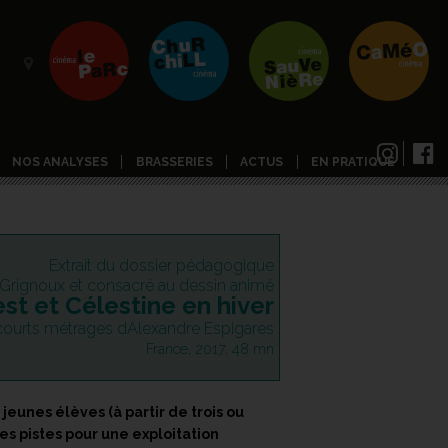
NOS ANALYSES
BRASSERIES
ACTUS
EN PRATIQUE
Extrait du dossier pédagogique
s Grignoux et consacré au dessin animé
st et Célestine en hiver
ourts métrages dAlexandre Espigares
France, 2017, 48 mn
jeunes élèves (à partir de trois ou
es pistes pour une exploitation