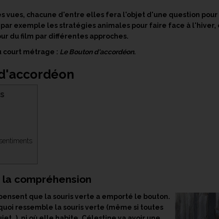
es vues, chacune d'entre elles fera l'objet d'une question pour
ar exemple les stratégies animales pour faire face à l'hiver, 
our du film par différentes approches.
au court métrage :
Le Bouton d'accordéon
.
 d'accordéon
s
sentiments
r la compréhension
s pensent que la souris verte a emporté le bouton.
quoi ressemble la souris verte (même si toutes
ujet…), ni où elle habite. Célestine va avoir une