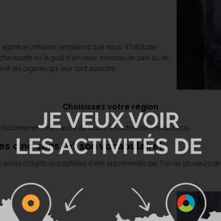
e apprécie certaines sensations que nous, d'habitude,
 chaussette ou le goût d'un vieux morceau de pain ou de
 et les organes qui leur sont associés :
Choisissez votre région
rticulièrement mais aussi de toutes les autres parties du corps.
s cinq sens (et son vocabulaire)
 sortes d'objets susceptibles d'être appréhendés par l'un ou plusieurs de