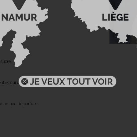
 sucre
t et qui contient des grains de riz
té un peu de parfum