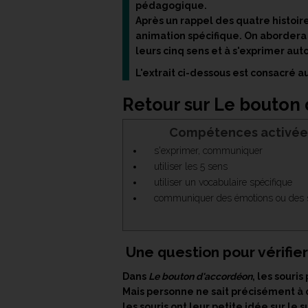
pédagogique.
Après un rappel des quatre histoir
animation spécifique. On abordera p
leurs cinq sens et à s'exprimer aut
L'extrait ci-dessous est consacré 
Retour sur Le bouton
Compétences activée
s'exprimer, communiquer
utiliser les 5 sens
utiliser un vocabulaire spécifique
communiquer des émotions ou des 
Une question pour vérifie
Dans
Le bouton d'accordéon
, les souri
Mais personne ne sait précisément à 
les souris ont leur petite idée sur le s