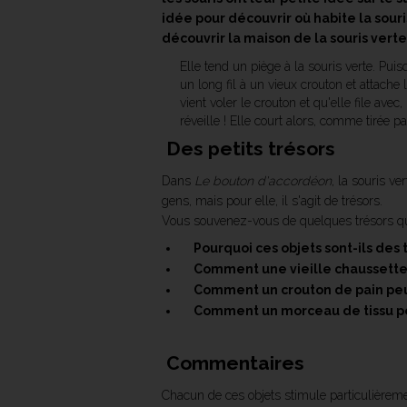
idée pour découvrir où habite la sour
découvrir la maison de la souris verte
Elle tend un piège à la souris verte. Pui
un long fil à un vieux crouton et attache 
vient voler le crouton et qu'elle file avec,
réveille ! Elle court alors, comme tirée par
Des petits trésors
Dans
Le bouton d'accordéon
, la souris v
gens, mais pour elle, il s'agit de trésors.
Vous souvenez-vous de quelques trésors que 
Pourquoi ces objets sont-ils des 
Comment une vieille chaussette 
Comment un crouton de pain peut-
Comment un morceau de tissu peu
Commentaires
Chacun de ces objets stimule particulièrem