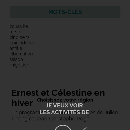
MOTS-CLÉS
causalité
trésor
cinq sens
coïncidence
amitié
hibernation
saison
migration
Ernest et Célestine en
Choisissez votre région
hiver
un programme de courts métrages de Julien
Cheng et Jean-Christophe Roger