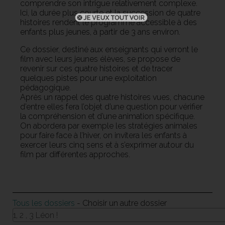
comprendre son intrigue relativement complexe.
Ici, la durée plus courte et la succession de quatre
histoires rendent le programme accessible à des
enfants plus jeunes, à partir de 3 ans environ.
Ce dossier, destiné aux enseignants qui verront le
film avec leurs jeunes élèves, se propose de
revenir sur ces quatre histoires et de tracer
quelques pistes pour une exploitation
pédagogique.
Après un rappel des quatre histoires vues, chacune
d’entre elles fera l’objet d’une question pour vérifier
la compréhension et d’une animation spécifique.
On abordera par exemple les stratégies animales
pour faire face à l’hiver, on invitera les enfants à
exercer leurs cinq sens et à s’exprimer autour du
film par différentes approches.
Tous les dossiers
- Choisir un autre dossier
1, 2 , 3 Léon !