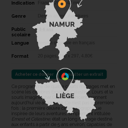
Indication
France, 2017, 48 mn
Genre
Dessin animé, Aventures
Public
3-6 ans
scolaire
Langue
version originale en français
Format
20 pages, 210 x 297, 4.80€
Acheter ce dossier
Consulter un extrait
Ce programme de quatre courts métrages met en
scène les célèbres Ernest et Célestine. L’ours et la
souris imaginés par Gabrielle Vincent prennent
aujourd’hui vie au cinéma. Ce n’est pas la première
fois : la première œuvre cinématographique
inspirée de leurs aventures, simplement intitulée
Ernest et Célestine
, était un long métrage destiné
aux enfants à partir de 5 ans environ, capables de