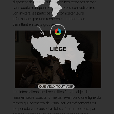
disposent déjà sur le sujet. Certaines réponses seront
sans doute manquantes, partielles ou contradictoires:
l'on invitera les participants à compléter leurs
informations par une recherche sur Internet en
travaillant en petits groupes.
Les informations ainsi recueillies feront l'objet d'une
mise en ordre sous la forme par exemple d'une ligne du
temps qui permettra de visualiser les événements ou
les périodes en cause. Un tel schéma impliquera par