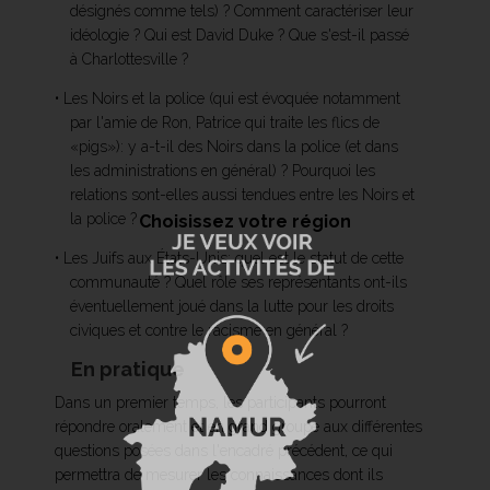
désignés comme tels) ? Comment caractériser leur
idéologie ? Qui est David Duke ? Que s'est-il passé
à Charlottesville ?
• Les Noirs et la police (qui est évoquée notamment
par l'amie de Ron, Patrice qui traite les flics de
«pigs»): y a-t-il des Noirs dans la police (et dans
les administrations en général) ? Pourquoi les
relations sont-elles aussi tendues entre les Noirs et
la police ?
Choisissez votre région
• Les Juifs aux États-Unis: quel est le statut de cette
communauté ? Quel rôle ses représentants ont-ils
éventuellement joué dans la lutte pour les droits
civiques et contre le racisme en général ?
En pratique
Dans un premier temps, les participants pourront
répondre oralement et en grand groupe aux différentes
questions posées dans l'encadré précédent, ce qui
permettra de mesurer les connaissances dont ils