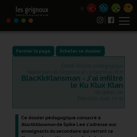
Fermer la page
Acheter ce dossier
Extrait dossier pédagogique
réalisé par Les Grignoux et consacré au film
BlacKkKlansman - J'ai infiltré
le Ku Klux Klan
de Spike Lee
États-Unis, 2018, 2 h 15
Ce dossier pédagogique consacré à
BlacKkKlansman
de Spike Lee s'adresse aux
enseignants du secondaire qui verront ce