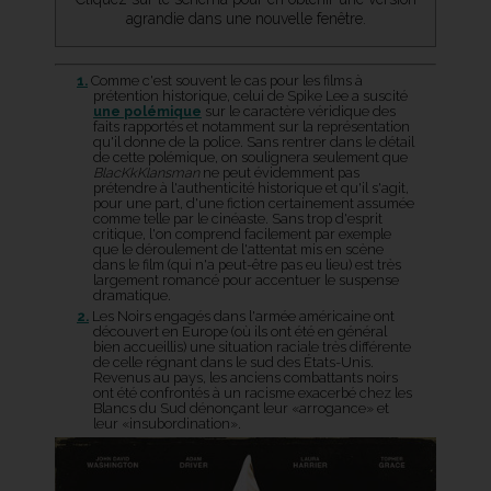
agrandie dans une nouvelle fenêtre.
1.
Comme c'est souvent le cas pour les films à
prétention historique, celui de Spike Lee a suscité
une polémique
sur le caractère véridique des
faits rapportés et notamment sur la représentation
qu'il donne de la police. Sans rentrer dans le détail
de cette polémique, on soulignera seulement que
BlacKkKlansman
ne peut évidemment pas
prétendre à l'authenticité historique et qu'il s'agit,
pour une part, d'une fiction certainement assumée
comme telle par le cinéaste. Sans trop d'esprit
critique, l'on comprend facilement par exemple
que le déroulement de l'attentat mis en scène
dans le film (qui n'a peut-être pas eu lieu) est très
largement romancé pour accentuer le suspense
dramatique.
2.
Les Noirs engagés dans l'armée américaine ont
découvert en Europe (où ils ont été en général
bien accueillis) une situation raciale très différente
de celle régnant dans le sud des États-Unis.
Revenus au pays, les anciens combattants noirs
ont été confrontés à un racisme exacerbé chez les
Blancs du Sud dénonçant leur «arrogance» et
leur «insubordination».