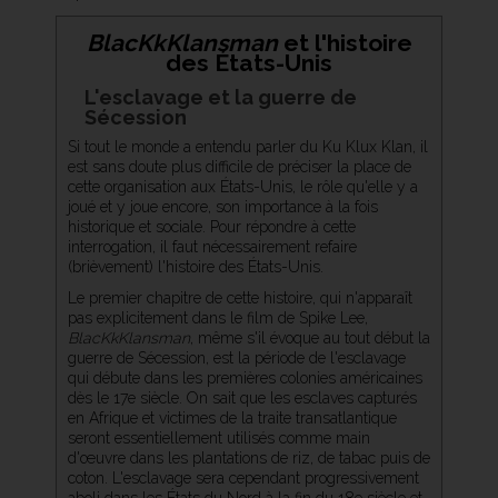
BlacKkKlansman
et l'histoire
des États-Unis
L'esclavage et la guerre de
Sécession
Si tout le monde a entendu parler du Ku Klux Klan, il
est sans doute plus difficile de préciser la place de
cette organisation aux États-Unis, le rôle qu'elle y a
joué et y joue encore, son importance à la fois
historique et sociale. Pour répondre à cette
interrogation, il faut nécessairement refaire
(brièvement) l'histoire des États-Unis.
Le premier chapitre de cette histoire, qui n'apparaît
pas explicitement dans le film de Spike Lee,
BlacKkKlansman
, même s'il évoque au tout début la
guerre de Sécession, est la période de l'esclavage
qui débute dans les premières colonies américaines
dès le 17e siècle. On sait que les esclaves capturés
en Afrique et victimes de la traite transatlantique
seront essentiellement utilisés comme main
d'œuvre dans les plantations de riz, de tabac puis de
coton. L'esclavage sera cependant progressivement
aboli dans les États du Nord à la fin du 18e siècle et