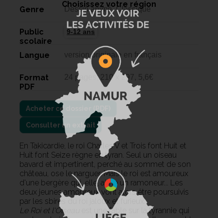
Choisissez votre région
Genre
Dessin animé, Classique
Public
9-12 ans
scolaire
Langue
version originale en français
Format
24 pages, 210 x 297, 5,6€
PDF
Consulter un extrait
En Takicardie, le roi Charles V et Trois font Huit et
Huit font Seize règne en tyran. Seul un oiseau
bavard et impertinent, perché au sommet de son
château, ose le narguer. Mais le roi est amoureux
d'une bergère qui, elle, aime un ramoneur... Les
deux jeunes amoureux vont alors être poursuivis
par les sbires du roi jaloux et furieux.
Le Roi et l'Oiseau
est une fable sur la tyrannie qui