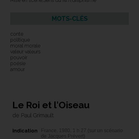
Mise en scène,Sens du film,Graphisme
MOTS-CLÉS
conte
politique
moral morale
valeur valeurs
pouvoir
poésie
amour
Le Roi et l'Oiseau
de Paul Grimault
Indication
France, 1980, 1 h 27 (sur un scénario
de Jacques Prévert)