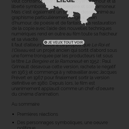
veut contraindre par tous les moyens l'amour et la
liberté symbolisés par la bergère et son ramoneur.
Mais c'est également un superbe dessin animé au
graphisme particulièrement original, plein
d'humour, de poésie et de fantaisie. La restauration
de la copie avec l'aide des nouvelles techniques
numériques rend en outre au film toute sa fraîcheur
et sa vivacité.
Il faut d'ailleurs savoir à ce propos que
Le Roi et
l'Oiseau
est un projet ancien qui sortit d'abord sous
une forme tronquée par les producteurs (et sous
le titre
La Bergère et le Ramoneur
) en 1952 : Paul
Grimault désavoua cette version, racheta le négatif
en 1963 et commença à y retravailler avec Jacques
Prévert en 1967 pour finalement sortir la version
définitive en 1980. Depuis lors, le film est
unanimement applaudi comme un chef-d'oeuvre
du cinéma d'animation.
Au sommaire
Premières réactions
Des personnages symboliques, une oeuvre
politique