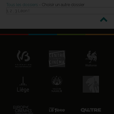
Tous les dossiers
- Choisir un autre dossier
1, 2 , 3 Léon !