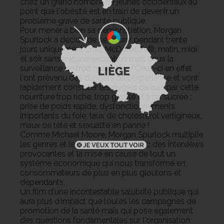
chez un grand nombre de jeunes occidentaux au
point que l'obésité est en train de devenir un
problème grave de santé publique.
Pour mener à bien sa démonstration, Morgan
Spurlock a décidé de se nourrir pendant trente
jours uniquement chez McDonald's®, matin, midi
et soir sans aucune exception mais sous la
surveillance de trois médecins ! Ceux-ci en effet
l'ont prévenu des dangers de l'expérience et vont
rapidement constater les dégâts causés par cette
nourriture trop riche, trop grasse et trop sucrée :
prise de poids rapide, dysfonctionnements
importants du foie, taux de cholestérol vertigineux,
maux de tête et sexualité en panne !
Comme Michael Moore, Morgan Spurlock multiplie
les genres et les points de vue, avec des interviews
provocantes et la mise en cause de tout un
système économique qui nous transforme en
consommateurs de plus en plus gloutons et
dépendants.
Un film d'une incontestable salubrité publique qui
aura plus d'impact que toutes les campagnes de
promotion de la santé mais qui pose également
des questions fondamentales sur l'organisation