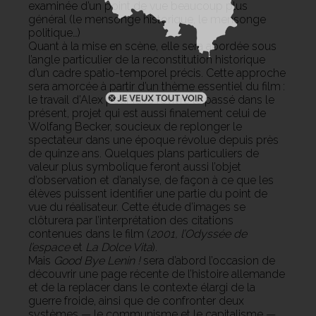
examinée d’un point de vue beaucoup plus
général (le mensonge historique, le mensonge
politique…)
Quant à la mise en scène, elle sera abordée sous
l’angle particulier de la reconstitution historique
d’un cadre spatio-temporel précis. Cette approche
sera amorcée à partir d’un thème essentiel du film :
le travail d’Alex pour faire revivre le passé dans le
présent, projet qui est aussi finalement celui de
Wolfang Becker, soucieux de replonger le
spectateur dans une époque révolue depuis près
de quinze ans. Quelques plans particuliers de
valeur plus symbolique feront aussi l’objet
d’observation et d’analyse, de façon à ce que les
élèves puissent identifier une partie du point de
vue du réalisateur. Cette étude d’images se
clôturera par l’interprétation des citations
contenues dans le film (
2001, l’Odyssée de
l’espace
et
La Dolce Vita
).
Mais
Good Bye Lenin !
sera d’abord l’occasion de
découvrir une page récente de l’histoire allemande
et de la replacer dans le contexte élargi de la
guerre froide, ainsi que de confronter deux
systèmes — le communisme et le capitalisme —