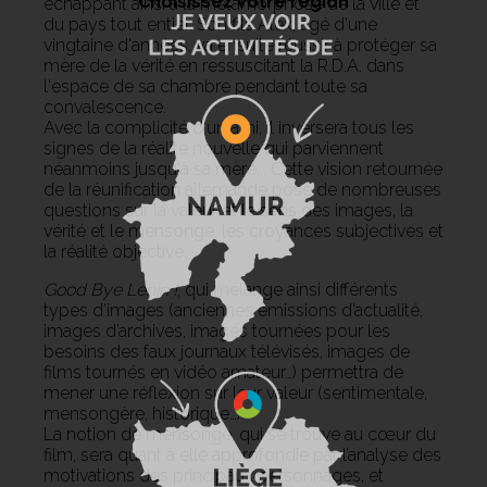
Choisissez votre région
échappant ainsi à la métamorphose de la ville et
du pays tout entier. Son fils Alex, âgé d'une
vingtaine d'années, va ensuite réussir à protéger sa
mère de la vérité en ressuscitant la R.D.A. dans
l'espace de sa chambre pendant toute sa
convalescence.
Avec la complicité d'un ami, il inversera tous les
signes de la réalité nouvelle qui parviennent
néanmoins jusqu'à sa mère... Cette vision retournée
de la réunification allemande pose de nombreuses
questions sur la valeur et le sens des images, la
vérité et le mensonge, les croyances subjectives et
la réalité objective.
Good Bye Lenin !
, qui mélange ainsi différents
types d’images (anciennes émissions d’actualité,
images d’archives, images tournées pour les
besoins des faux journaux télévisés, images de
films tournés en vidéo amateur…) permettra de
mener une réflexion sur leur valeur (sentimentale,
mensongère, historique…).
La notion de mensonge, qui se trouve au cœur du
film, sera quant à elle approfondie par l’analyse des
motivations des principaux personnages, et