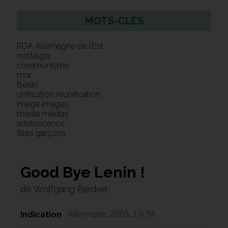
MOTS-CLÉS
RDA Allemagne de l’Est
nostalgie
communisme
mur
Berlin
unification réunification
image images
média médias
adolescence
filles garçons
Good Bye Lenin !
de Wolfgang Becker
Indication
Allemagne, 2003, 1 h 58