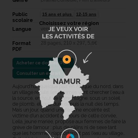
Genre
Public
15 ans et plus
12-15 ans
scolaire
Choisissez votre région
Langue
version originale arabe
Format
28 pages, 210 x 297, 5,6€
PDF
Consulter un extrait
Aujourd’hui, quelque part en Afrique du nord, dans
un village reculé, les femmes vont chercher l'eau à
la source, en haut de la montagne, sous un soleil
de plomb, et cela dure depuis la nuit des temps.
Mais un jour, quand une femme enceinte est
victime d’un accident au cours de cette corvée,
Leila, jeune mariée, propose aux femmes de faire la
grève de l’amour : plus de câlins ni de sexe tant
que les hommes n’apporteront pas l’eau au village…