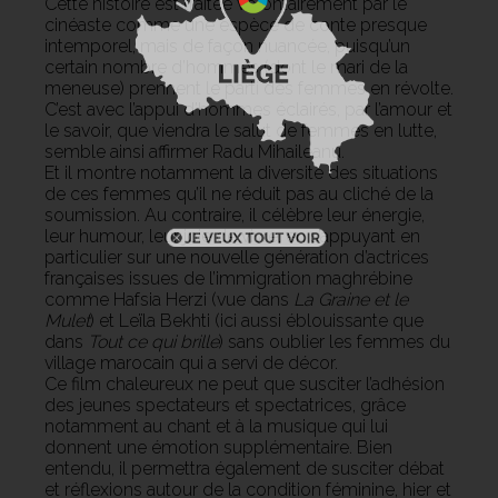
Cette histoire est traitée volontairement par le
cinéaste comme une espèce de conte presque
intemporel, mais de façon nuancée, puisqu’un
certain nombre d’hommes (dont le mari de la
meneuse) prennent le parti des femmes en révolte.
C’est avec l’appui d’hommes éclairés, par l’amour et
le savoir, que viendra le salut de femmes en lutte,
semble ainsi affirmer Radu Mihaileanu.
Et il montre notamment la diversité des situations
de ces femmes qu’il ne réduit pas au cliché de la
soumission. Au contraire, il célèbre leur énergie,
leur humour, leur joie de vivre, en s’appuyant en
particulier sur une nouvelle génération d’actrices
françaises issues de l’immigration maghrébine
comme Hafsia Herzi (vue dans
La Graine et le
Mulet
) et Leïla Bekhti (ici aussi éblouissante que
dans
Tout ce qui brille
) sans oublier les femmes du
village marocain qui a servi de décor.
Ce film chaleureux ne peut que susciter l’adhésion
des jeunes spectateurs et spectatrices, grâce
notamment au chant et à la musique qui lui
donnent une émotion supplémentaire. Bien
entendu, il permettra également de susciter débat
et réflexions autour de la condition féminine, hier et