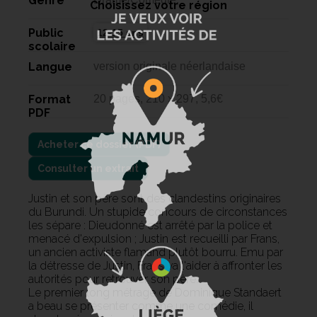
Genre
Choisissez votre région
Public
12-15 ans
scolaire
Langue
version originale néerlandaise
Format
20 pages, 210 x 297, 5,6€
PDF
Consulter un extrait
Justin et son père sont des clandestins originaires
du Burundi. Un stupide concours de circonstances
les sépare : Dieudonné est arrêté par la police et
menacé d'expulsion ; Justin est recueilli par Frans,
un ancien activiste flamand plutôt bourru. Emu par
la détresse de Justin, Frans va l'aider à affronter les
autorités pour retrouver son père.
Le premier long métrage de Dominique Standaert
a beau se présenter comme une comédie, il