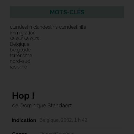
MOTS-CLÉS
clandestin clandestins clandestinité
immigration
valeur valeurs
Belgique
belgitude
terrorisme
nord-sud
racisme
Hop !
de Dominique Standaert
Indication
Belgique, 2002, 1 h 42
Drame/Comédie,