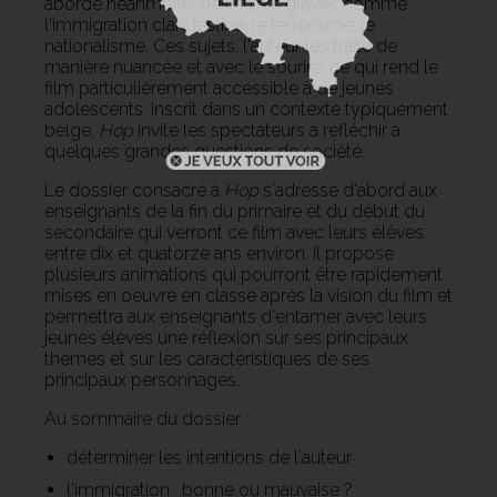
aborde néanmoins des sujets graves comme
l'immigration clandestine, le terrorisme, le
nationalisme. Ces sujets, l'auteur les traite de
manière nuancée et avec le sourire, ce qui rend le
film particulièrement accessible à de jeunes
adolescents. Inscrit dans un contexte typiquement
belge,
Hop
invite les spectateurs à réfléchir à
quelques grandes questions de société.
Le dossier consacré à
Hop
s'adresse d'abord aux
enseignants de la fin du primaire et du début du
secondaire qui verront ce film avec leurs élèves
entre dix et quatorze ans environ. Il propose
plusieurs animations qui pourront être rapidement
mises en oeuvre en classe après la vision du film et
permettra aux enseignants d'entamer avec leurs
jeunes élèves une réflexion sur ses principaux
thèmes et sur les caractéristiques de ses
principaux personnages.
Au sommaire du dossier :
déterminer les intentions de l'auteur
l'immigration : bonne ou mauvaise ?