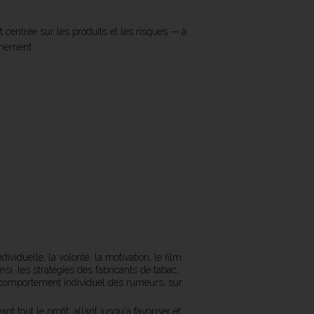
 centrée sur les produits et les risques — à
nnement.
viduelle, la volonté, la motivation, le film
i, les stratégies des fabricants de tabac,
 comportement individuel des rumeurs, sur
 tout le profit, allant jusqu'à favoriser et