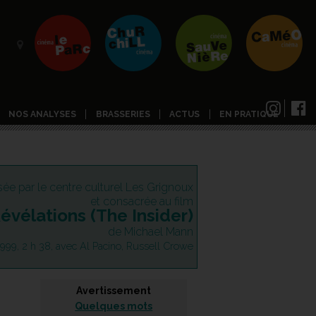
NOS ANALYSES
BRASSERIES
ACTUS
EN PRATIQUE
sée par le centre culturel Les Grignoux
et consacrée au film
évélations (The Insider)
de Michael Mann
999, 2 h 38, avec Al Pacino, Russell Crowe
Avertissement
Quelques mots