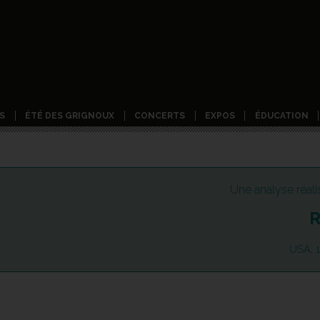
S
ÉTÉ DES GRIGNOUX
CONCERTS
EXPOS
ÉDUCATION
Une analyse réali
R
USA, 1