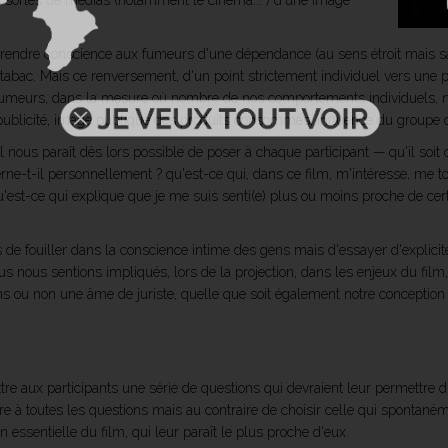
tes sortes de médias (notamment le cinéma... ) d'une image
e prendre conscience aux fumeurs d'une dépendance (au sens étroit mais s
tabac. Mais ce renversement, d'un point strictement individuel vers une 
-fumeurs, dans la mesure où nombre de nos comportements individuels,
ublicité, image publique des produits consommés, influence du groupe de 
l nous paraît dès lors possible de poser à chaque participant — qu'il soi
rne-t-il personnellement ? qu'est-ce qui, dans ce film, m'intéresse, me to
m, qu'est-ce qui explique que je me suis senti(e) plus ou moins proche de c
s de fouiller dans la conscience intime des gens mais d'essayer d'explic
ous nous sentions impliqués, lors de la projection, dans les enjeux du fil
 ou non une âme de juriste, quelle que soit également notre conception 
tre aux participants une série de questions qui devraient leur permettre d'
dre à toutes les questions mais au contraire de choisir celle qui spontaném
 essentielle du film, qui leur paraît le plus proche d'eux.