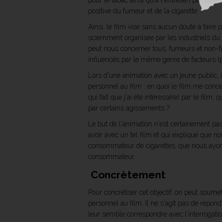
pour le tabac ainsi qu'à l'entretien par tou
positive du fumeur et de la cigarette.
Ainsi, le film vise sans aucun doute à fair
sciemment organisée par les industriels du 
peut nous concerner tous, fumeurs et non
influencés par le même genre de facteurs (p
Lors d'une animation avec un jeune public, i
personnel au film : en quoi le film me conce
qui fait que j'ai été intéressé(e) par le fil
par certains agissements ?
Le but de l'animation n'est certainement pa
avoir avec un tel film et qui explique que n
consommateur de cigarettes, que nous ayons
consommateur.
Concrètement
Pour concrétiser cet objectif, on peut soumet
personnel au film. Il ne s'agit pas de répon
leur semble correspondre avec l'interrogation