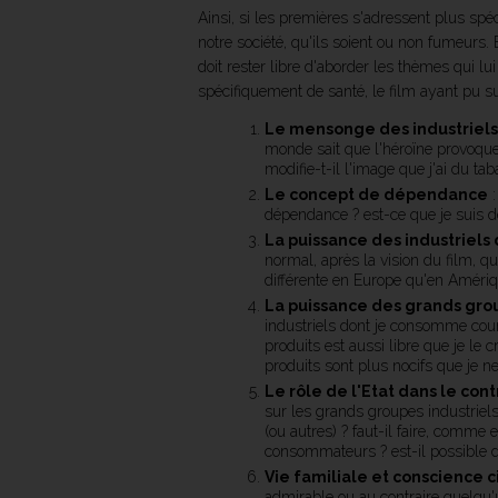
Ainsi, si les premières s'adressent plus s
notre société, qu'ils soient ou non fumeurs. 
doit rester libre d'aborder les thèmes qui l
spécifiquement de santé, le film ayant pu su
Le mensonge des industriels
monde sait que l'héroïne provoque
modifie-t-il l'image que j'ai du tab
Le concept de dépendance
:
dépendance ? est-ce que je suis d
La puissance des industriels
normal, après la vision du film, qu
différente en Europe qu'en Amériq
La puissance des grands gro
industriels dont je consomme cour
produits est aussi libre que je le
produits sont plus nocifs que je ne
Le rôle de l'Etat dans le cont
sur les grands groupes industriels
(ou autres) ? faut-il faire, comme
consommateurs ? est-il possible 
Vie familiale et conscience c
admirable ou au contraire quelqu'