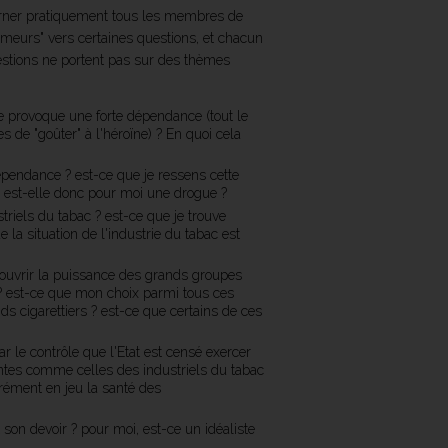
erner pratiquement tous les membres de
"fumeurs" vers certaines questions, et chacun
questions ne portent pas sur des thèmes
ne provoque une forte dépendance (tout le
de "goûter" à l'héroïne) ? En quoi cela
dépendance ? est-ce que je ressens cette
e est-elle donc pour moi une drogue ?
riels du tabac ? est-ce que je trouve
 la situation de l'industrie du tabac est
couvrir la puissance des grands groupes
 ? est-ce que mon choix parmi tous ces
ds cigarettiers ? est-ce que certains de ces
r le contrôle que l'Etat est censé exercer
eintes comme celles des industriels du tabac
érément en jeu la santé des
 son devoir ? pour moi, est-ce un idéaliste