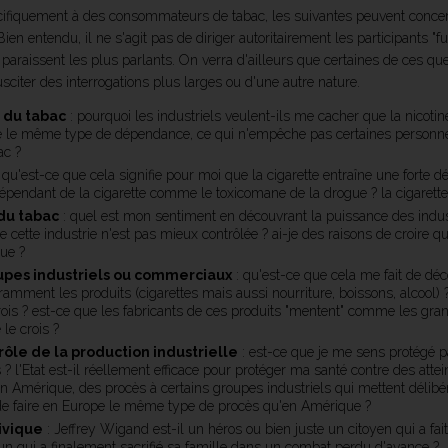
pécifiquement à des consommateurs de tabac, les suivantes peuvent conc
Bien entendu, il ne s'agit pas de diriger autoritairement les participants 
ui paraissent les plus parlants. On verra d'ailleurs que certaines de ces 
sciter des interrogations plus larges ou d'une autre nature.
 du tabac
: pourquoi les industriels veulent-ils me cacher que la nicoti
 le même type de dépendance, ce qui n'empêche pas certaines personnes 
ac ?
 qu'est-ce que cela signifie pour moi que la cigarette entraîne une forte 
épendant de la cigarette comme le toxicomane de la drogue ? la cigarett
 du tabac
: quel est mon sentiment en découvrant la puissance des indust
e cette industrie n'est pas mieux contrôlée ? ai-je des raisons de croire que
ue ?
upes industriels ou commerciaux
: qu'est-ce que cela me fait de dé
amment les produits (cigarettes mais aussi nourriture, boissons, alcool)
 crois ? est-ce que les fabricants de ces produits "mentent" comme les gran
 le crois ?
rôle de la production industrielle
: est-ce que je me sens protégé pa
 ? l'Etat est-il réellement efficace pour protéger ma santé contre des att
 en Amérique, des procès à certains groupes industriels qui mettent délib
de faire en Europe le même type de procès qu'en Amérique ?
ivique
: Jeffrey Wigand est-il un héros ou bien juste un citoyen qui a fait
un qui a finalement sacrifié sa famille dans un combat perdu d'avance ?