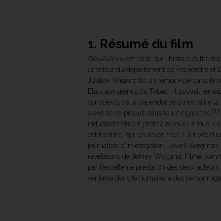
1. Résumé du film
Révélations
est basé sur l'histoire authenti
directeur du département de Recherche et D
Justice, Wigand fut un témoin-clé dans le p
Etats aux géants du Tabac : il pouvait témoig
conscients de la dépendance qu'entraîne la 
[1]
élevé de ce produit dans leurs cigarettes
industriels étaient prêts à recourir à tous l
cet homme "qui en savait trop". L'arrivée d'
journaliste d'investigation, Lowell Bergman, 
révélations de Jeffrey Wygand. Filmé comme
par l'excellente prestation des deux acteur
véritable densité humaine à des personnage