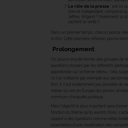
Le rôle de la presse
: est-ce q
libre et indépendant, comprend qu'
Jeffrey Wigand ? finalement, la scè
cachent la vérité ?
Dans un premier temps, chacun pourra répon
le film. Cette première réflexion pourra don
Prolongement
On pourra ensuite former des groupes de réfl
questions choisies par les différents partic
approfondie sur le thème retenu : cela suppo
(si l'on s'attache par exemple aux personnag
film. Il n'est évidemment pas possible de r
mener ou non en Europe des procès similair
minimum d'enquête juridique.
Mais l'objectif le plus important sera d'ame
fonction du thème qu'ils auront choisi. L'act
rapport à des questions comme celles traité
essentielles d'une modification des compo