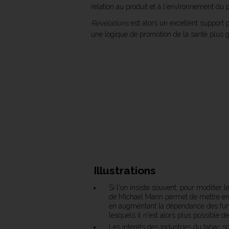
relation au produit et à l'environnement du 
Révélations
est alors un excellent support p
une logique de promotion de la santé plus g
Illustrations
Si l'on insiste souvent, pour modifier 
de Michael Mann permet de mettre en a
en augmentant la dépendance des fume
lesquels il n'est alors plus possible de
Les intérêts des industries du tabac so