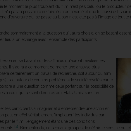
ue le moment le plus troublant du film n'est pas celui où le producteur de
il n'a pas la possibilité de faire éclater la vérité et que lui aussi est s
ne d'ouverture qui se passe au Liban n'est-elle pas à l'image de tout le fi
dre sommairement à la question qu'il aura choisie, en se basant essenti
ner lieu à un échange avec l'ensemble des participants.
exion en se basant sur les affinités qu'auront révélées les
ipants. Il s'agira à ce moment de mener une analyse plus
sera certainement un travail de recherche, soit autour du film
es), soit autour de certains problèmes de société révélés par le
épondre à une question comme celle portant sur la possibilité de
es à ceux qui se sont déroulés aux Etats-Unis, sans un
ner les participants à imaginer et à entreprendre une action en
ion peut en effet véritablement "impliquer" les individus par
es par le film, l'engagement étant une des conditions
[2]
rtements
. Bien entendu, ce sera aux groupes de définir le sens, le but e