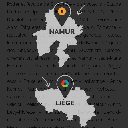
Potter et l’équipe de Cinéart Be - distributeurs • Claude
Diuri et l’équipe du CINEMA ACTOR'S STUDIO • Pierre
Duculot – réalisateur • Fabrice du Welz - réalisateur •
Anna Falguères - réalisatrice • Frédéric Fonteyne -
réalisateur • Nicole Gillet – déléguée générale - Festival
International du Film Francophone de Namur • L’équipe
des Grignoux - Parc, Churchill, Sauvenière, Caméo,
cinémas art et essai - Liège et Namur • Jean-Marie
Hermand - ex-administrateur des Grignoux • Peggy
Heuze et l’équipe du Cinéma Vendôme – cinéma art et
essai - Bruxelles • Mary Jimenez - réalisatrice • Anne
Kennes - Screenbox • Joachim Lafosse – réalisateur •
Caroline Lamarche - écrivaine • Bouli Lanners -
Officiel - réalisateur • David Lambert - réalisateur • Anne
Lévy-Morelle – réalisatrice • Bénédicte Lienard-
réalisatrice • Guillaume Malandrin – réalisateur • Benoit
Mariage - réalisateur • Olivier Meys - réalisateur • Thierry