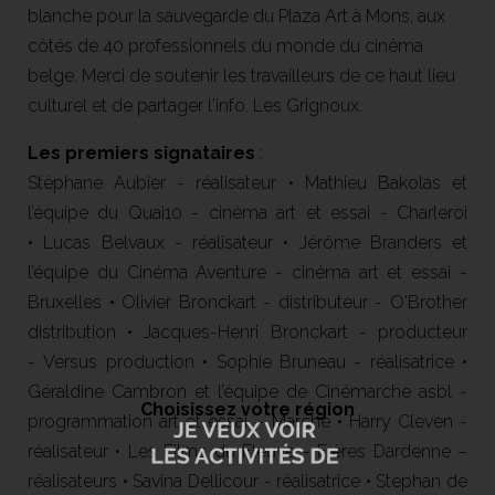
blanche pour la sauvegarde du Plaza Art à Mons, aux
côtés de 40 professionnels du monde du cinéma
belge. Merci de soutenir les travailleurs de ce haut lieu
culturel et de partager l'info. Les Grignoux.
Les premiers signataires
:
Stéphane Aubier - réalisateur • Mathieu Bakolas et
l’équipe du Quai10 - cinéma art et essai - Charleroi
• Lucas Belvaux - réalisateur • Jérôme Branders et
l’équipe du Cinéma Aventure - cinéma art et essai -
Bruxelles • Olivier Bronckart - distributeur - O'Brother
distribution • Jacques-Henri Bronckart - producteur
- Versus production • Sophie Bruneau - réalisatrice •
Géraldine Cambron et l’équipe de Cinémarche asbl -
Choisissez votre région
programmation art et essai – Marche • Harry Cleven -
réalisateur • Les Films du Fleuve - Frères Dardenne –
réalisateurs • Savina Dellicour - réalisatrice • Stephan de