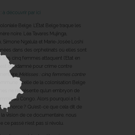
:
à découvrir par ici
oniale Belge. L’État Belge traque les
mère noire. Léa Tavares Mujinga,
, Simone Ngalula et Marie-Josée Loshi
enées dans des orphelinats où elles sont
d, ces cinq femmes attaquent l’Etat en
ier est condamné pour crime contre
umentaire
Métisses : cinq femmes contre
commune : celle de la colonisation Belge
emmes ne représente qu’un embryon de
commis au Congo. Alors pourquoi a t-il
ette amorce ? Qu’est-ce que cela dit de
s la vision de ce documentaire, nous
e ce passé n’est pas si révolu.