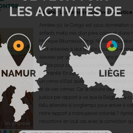
Rétablir la mémoire, cultiver la justice
Années 50, le Congo est sous domination col
enfants métis nés d’un père colon et d’une 
Monique Bitumasse Bingi, Noëlle Verbeeken
sont enlevées à leur famille pour être emm
élevées par des religieuses. 80 ans plus tar
justice pour ce qui leur est arrivé. Ce dern
l’humanité. En suivant cette histoire, le doc
un crime d’État
, questionne notre histoire 
et de ses crimes. Car la victoire de ces f
justice par rapport à ce que la Belgique a 
fallu attendre si longtemps pour arriver à c
notre rapport à notre passé colonial ? Aprè
ressortons en tout cas avec la conviction qu