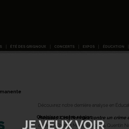
S
ÉTÉ DES GRIGNOUX
CONCERTS
EXPOS
ÉDUCATION
ermanente
Découvrez notre dernière analyse en Éduca
Choisissez votre région
Métisses. Cinq femmes contre un crime d
de Jean-Charles Mbotti Malolo & Quentin No