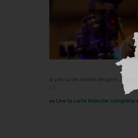
le pas sur les réalités des gens, et des c
(
...)
>>
Lire la carte blanche complète
s