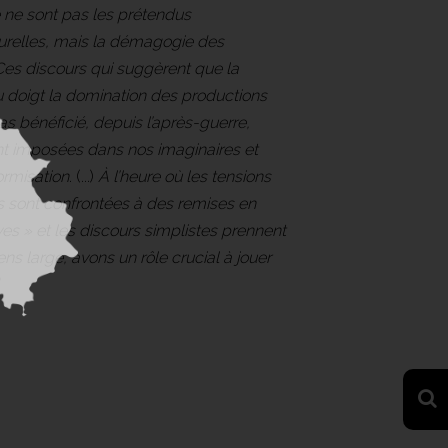
e ne sont pas les prétendus
turelles, mais la démagogie des
 Ces discours qui suggèrent que la
du doigt la domination des productions
s bénéficié, depuis l’après-guerre,
ont imposées dans nos imaginaires et
ormisation
. (...)
À l’heure où les tensions
 sont confrontées à des remises en
ves » et les discours simplistes prennent
ens large, avons un rôle crucial à jouer