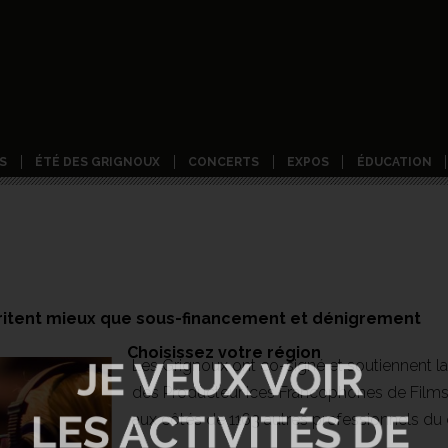
S
ÉTÉ DES GRIGNOUX
CONCERTS
EXPOS
ÉDUCATION
éritent mieux que sous-financement et dénigrement
Choisissez votre région
Les Grignoux ont co-signé et soutiennent l
des Producteur·ices Francophones de Films 
aux côtés de 1163 autres professionnels du