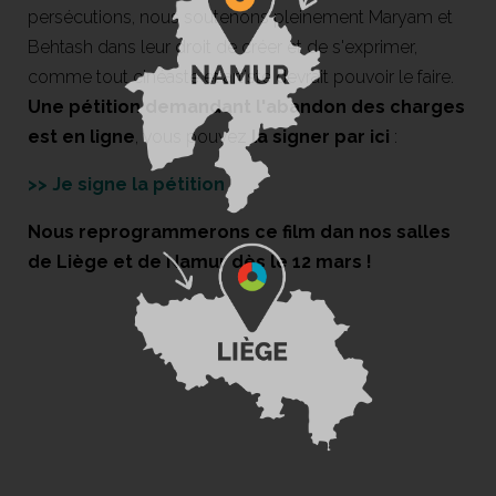
persécutions, nous soutenons pleinement Maryam et
Behtash dans leur droit de créer et de s'exprimer,
comme tout cinéaste et artiste devrait pouvoir le faire.
Une pétition demandant l'abandon des charges
est en ligne
, vous pouvez
la signer par ici
:
>> Je signe la pétition
Nous reprogrammerons ce film dan nos salles
de Liège et de Namur dès le 12 mars !