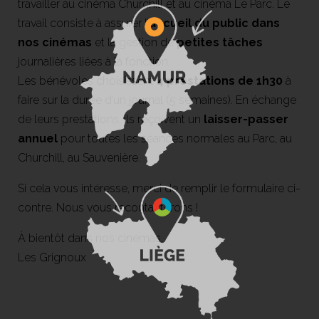
travailler au cinéma Churchill et au cinéma Le Parc. Le
travail consiste à assurer l’
accueil du public dans
nos cinémas
et la gestion de
petites tâches
journalières liées à la fonction.
Les bénévoles choisissent
4 prestations de 1h30
à
faire sur la durée d’un journal (5 semaines). En échange
de leurs prestations, ils reçoivent un
laisser-passer
annuel
pour toutes les séances normales au Parc, au
Churchill, au Sauvenière.
Si cela vous intéresse, merci de remplir le formulaire ci-
contre. Nous vous recontacterons !
À bientôt dans nos cinémas...
Les Grignoux