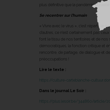
plus définitive que la pandémie actuelle 
Se recentrer sur l’humain
« Vivre avec le virus », c’est répartir le 
d’autres, ce n’est certainement pas ceux 
font le tissu de nos territoires et de no
démocratiques, la fonction critique et é
rencontre, de partage, de dialogue et de 
préoccupations !
Lire le texte :
https://culture-carteblanche-cultuur.d
Dans le journal Le Soir :
https://plus.lesoir.be/344860/article/