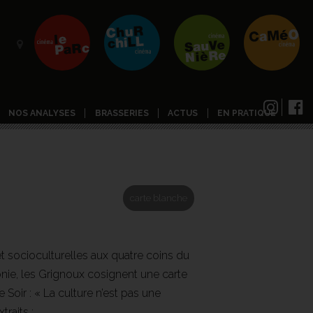
NOS ANALYSES
BRASSERIES
ACTUS
EN PRATIQUE
carte blanche
t socioculturelles aux quatre coins du
onie, les Grignoux cosignent une carte
 Soir : « La culture n’est pas une
traits :