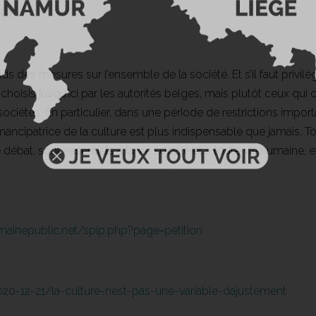
(…)
poids des mesures sur l’ensemble de la société. Et s’il faut privil
choisis jusqu’ici par les autorités belges, mais plutôt ceux qui
s sociétés. En particulier, dans une période de restrictions impo
mancipatrice de la culture est plus indispensable que jamais. To
débat, sont essentiels à la vie sociale et à toute vie humaine, 
omainepublic.net/spip.php?page=petition
2020-12-21/la-culture-nest-pas-une-variable-dajustement