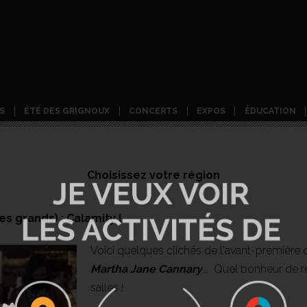
S
ÉTÉ DES GRIGNOUX
CONCERTS
EXPOS
ÉDUCATION
Choisissez votre région
es grands) : Calamity !
Voici quelques clichés de l'avant-première 
Martha Jane Cannary
... Quel bonheur de 
salles !