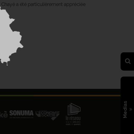
 Chayé a été particulièrement appréciée
Medias